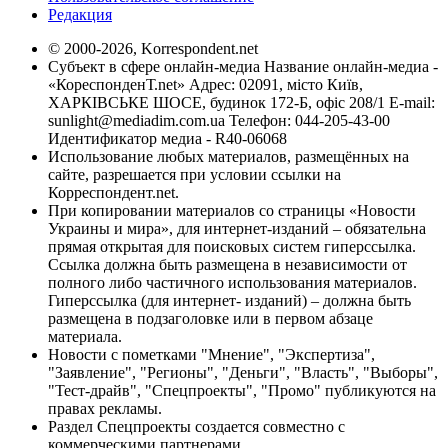
Редакция
© 2000-2026, Korrespondent.net
Субъект в сфере онлайн-медиа Название онлайн-медиа -
«КореспонденТ.net» Адрес: 02091, місто Київ,
ХАРКІВСЬКЕ ШОСЕ, будинок 172-Б, офіс 208/1 E-mail:
sunlight@mediadim.com.ua
Телефон: 044-205-43-00
Идентификатор медиа - R40-06068
Использование любых материалов, размещённых на
сайте, разрешается при условии ссылки на
Корреспондент.net.
При копировании материалов со страницы «Новости
Украины и мира», для интернет-изданий – обязательна
прямая открытая для поисковых систем гиперссылка.
Ссылка должна быть размещена в независимости от
полного либо частичного использования материалов.
Гиперссылка (для интернет- изданий) – должна быть
размещена в подзаголовке или в первом абзаце
материала.
Новости с пометками "Мнение", "Экспертиза",
"Заявление", "Регионы", "Деньги", "Власть", "Выборы",
"Тест-драйв", "Спецпроекты", "Промо" публикуются на
правах рекламы.
Раздел Спецпроекты создается совместно с
коммерческими партнерами.