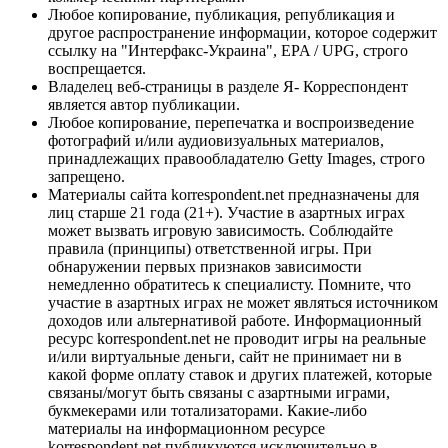
Любое копирование, публикация, републикация и
другое распространение информации, которое содержит
ссылку на "Интерфакс-Украина", EPA / UPG, строго
воспрещается.
Владелец веб-страницы в разделе Я- Корреспондент
является автор публикации.
Любое копирование, перепечатка и воспроизведение
фотографий и/или аудиовизуальных материалов,
принадлежащих правообладателю Getty Images, строго
запрещено.
Материалы сайта korrespondent.net предназначены для
лиц старше 21 года (21+). Участие в азартных играх
может вызвать игровую зависимость. Соблюдайте
правила (принципы) ответственной игры. При
обнаружении первых признаков зависимости
немедленно обратитесь к специалисту. Помните, что
участие в азартных играх не может являться источником
доходов или альтернативой работе. Информационный
ресурс korrespondent.net не проводит игры на реальные
и/или виртуальные деньги, сайт не принимает ни в
какой форме оплату ставок и других платежей, которые
связаны/могут быть связаны с азартными играми,
букмекерами или тотализаторами. Какие-либо
материалы на информационном ресурсе
korrespondent.net публикуются исключительно в