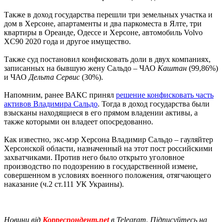
Также в доход государства перешли три земельных участка и
дом в Херсоне, апартаменты и два паркоместа в Ялте, три
квартиры в Ореанде, Одессе и Херсоне, автомобиль Volvo
XC90 2020 года и другое имущество.
Также суд постановил конфисковать доли в двух компаниях,
записанных на бывшую жену Сальдо – ЧАО
Каштан
(99,86%)
и ЧАО
Дельта Сервис
(30%).
Напомним, ранее ВАКС принял
решение конфисковать часть
активов Владимира Сальдо
. Тогда в доход государства были
взысканы находящиеся в его прямом владении активы, а
также которыми он владеет опосредованно.
Как известно, экс-мэр Херсона Владимир Сальдо – гауляйтер
Херсонской области, назначенный на этот пост российскими
захватчиками. Против него было открыто уголовное
производство по подозрению в государственной измене,
совершенном в условиях военного положения, отягчающего
наказание (ч.2 ст.111 УК Украины).
Новини від
Корреспондент.net
в Telegram. Підписуйтесь на