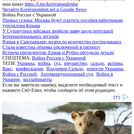
наш канал
https://t.me/korrespondentne
Читайте Korrespondent.net в Google News
Война России с Украиной
Провал сезона: Москва будет платить пособия работникам
турсектора Крыма
У Сухопутних військах зробили заяву щодо інтеграції
Інтернаціональних легіонів
Взрыв в Сыктывкаре: возросло количество пострадавших
Стали известны объемы отключений в пятницу
Встреча президентов: Ермак и Рубио обсудили детали
СПЕЦТЕМА:
Война России с Украиной
ТЕГИ:
Украина
,
война
,
суд
,
имущество
,
сальдо
,
активы
,
Вакс
,
конфискация
,
Владимир Сальдо
,
новости Украины
,
Война с Россией
,
Антикоррупционный суд
,
Война в
Украине
,
коллаборанты
Если вы заметили ошибку, выделите необходимый текст и
нажмите Ctrl+Enter, чтобы сообщить об этом редакции.