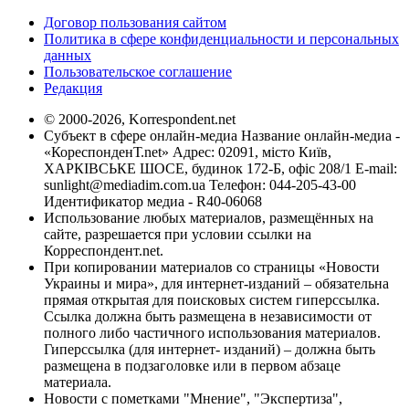
Договор пользования сайтом
Политика в сфере конфиденциальности и персональных
данных
Пользовательское соглашение
Редакция
© 2000-2026, Korrespondent.net
Субъект в сфере онлайн-медиа Название онлайн-медиа -
«КореспонденТ.net» Адрес: 02091, місто Київ,
ХАРКІВСЬКЕ ШОСЕ, будинок 172-Б, офіс 208/1 E-mail:
sunlight@mediadim.com.ua
Телефон: 044-205-43-00
Идентификатор медиа - R40-06068
Использование любых материалов, размещённых на
сайте, разрешается при условии ссылки на
Корреспондент.net.
При копировании материалов со страницы «Новости
Украины и мира», для интернет-изданий – обязательна
прямая открытая для поисковых систем гиперссылка.
Ссылка должна быть размещена в независимости от
полного либо частичного использования материалов.
Гиперссылка (для интернет- изданий) – должна быть
размещена в подзаголовке или в первом абзаце
материала.
Новости с пометками "Мнение", "Экспертиза",