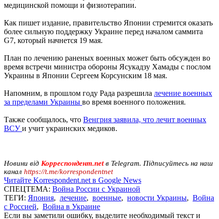
медицинской помощи и физиотерапии.
Как пишет издание, правительство Японии стремится оказать
более сильную поддержку Украине перед началом саммита
G7, который начнется 19 мая.
План по лечению раненых военных может быть обсужден во
время встречи министра обороны Ясукадзу Хамады с послом
Украины в Японии Сергеем Корсунским 18 мая.
Напомним, в прошлом году Рада разрешила
лечение военных
за пределами Украины
во время военного положения.
Также сообщалось, что
Венгрия заявила, что лечит военных
ВСУ
и учит украинских медиков.
Новини від
Корреспондент.net
в Telegram. Підписуйтесь на наш
канал
https://t.me/korrespondentnet
Читайте Korrespondent.net в Google News
СПЕЦТЕМА:
Война России с Украиной
ТЕГИ:
Япония
,
лечение
,
военные
,
новости Украины
,
Война
с Россией
,
Война в Украине
Если вы заметили ошибку, выделите необходимый текст и