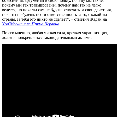
объяснения, аргументы в свою пользу, почему мы такие,
почему мы так травмированы, почему нам так не легко
ведется, но пока ты сам не будешь отвечать за свои действия,
пока ты не будешь нести ответственность за то, с какой ты
страны, за тебя это никто не сделает", – отметил Жадан на
YouTube-канале
Пряма Червона
.
По его мнению, любая мягкая сила, кроткая украинизация,
должна подкрепляться законодательными актами.