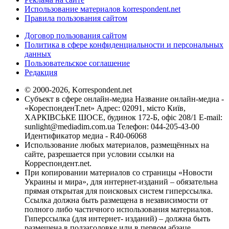
Использование материалов korrespondent.net
Правила пользования сайтом
Договор пользования сайтом
Политика в сфере конфиденциальности и персональных
данных
Пользовательское соглашение
Редакция
© 2000-2026, Korrespondent.net
Субъект в сфере онлайн-медиа Название онлайн-медиа -
«КореспонденТ.net» Адрес: 02091, місто Київ,
ХАРКІВСЬКЕ ШОСЕ, будинок 172-Б, офіс 208/1 E-mail:
sunlight@mediadim.com.ua
Телефон: 044-205-43-00
Идентификатор медиа - R40-06068
Использование любых материалов, размещённых на
сайте, разрешается при условии ссылки на
Корреспондент.net.
При копировании материалов со страницы «Новости
Украины и мира», для интернет-изданий – обязательна
прямая открытая для поисковых систем гиперссылка.
Ссылка должна быть размещена в независимости от
полного либо частичного использования материалов.
Гиперссылка (для интернет- изданий) – должна быть
размещена в подзаголовке или в первом абзаце