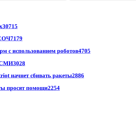
х
30715
 СОЧ
7179
рм с использованием роботов
4705
- СМИ
3028
triot начнет сбивать ракеты
2886
сты просят помощи
2254