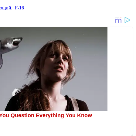
ующий
,
F-16