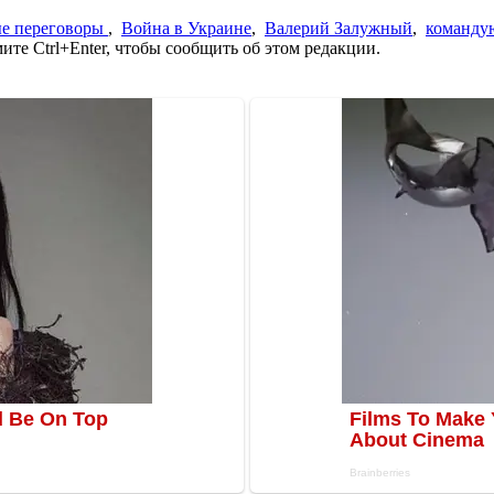
е переговоры
,
Война в Украине
,
Валерий Залужный
,
команд
те Ctrl+Enter, чтобы сообщить об этом редакции.