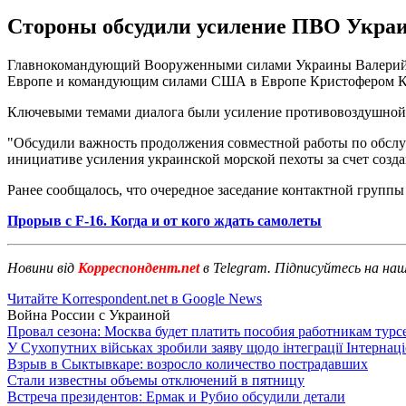
Стороны обсудили усиление ПВО Украин
Главнокомандующий Вооруженными силами Украины Валерий
Европе и командующим силами США в Европе Кристофером Ка
Ключевыми темами диалога были усиление противовоздушной о
"Обсудили важность продолжения совместной работы по обслуж
инициативе усиления украинской морской пехоты за счет созда
Ранее сообщалось, что очередное заседание контактной груп
Прорыв с F-16. Когда и от кого ждать самолеты
Новини від
Корреспондент.net
в Telegram. Підписуйтесь на на
Читайте Korrespondent.net в Google News
Война России с Украиной
Провал сезона: Москва будет платить пособия работникам тур
У Сухопутних військах зробили заяву щодо інтеграції Інтернац
Взрыв в Сыктывкаре: возросло количество пострадавших
Стали известны объемы отключений в пятницу
Встреча президентов: Ермак и Рубио обсудили детали