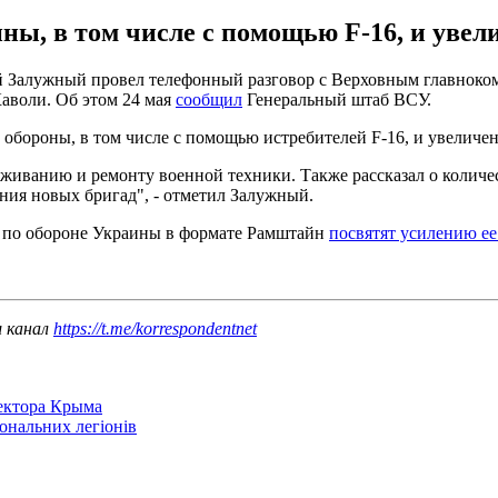
ы, в том числе с помощью F-16, и увел
 Залужный провел телефонный разговор с Верховным главно
воли. Об этом 24 мая
сообщил
Генеральный штаб ВСУ.
бороны, в том числе с помощью истребителей F-16, и увеличен
иванию и ремонту военной техники. Также рассказал о количес
ния новых бригад", - отметил Залужный.
пы по обороне Украины в формате Рамштайн
посвятят усилению е
ш канал
https://t.me/korrespondentnet
сектора Крыма
іональних легіонів