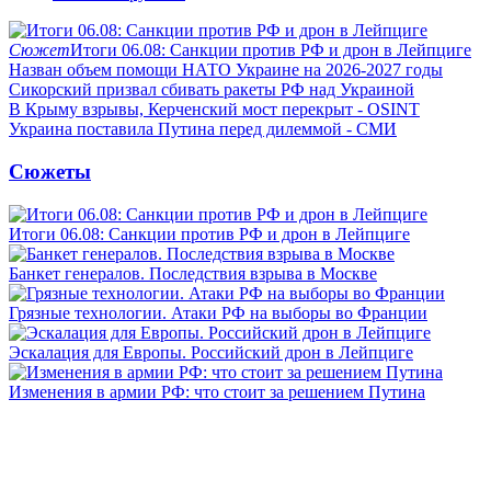
Сюжет
Итоги 06.08: Санкции против РФ и дрон в Лейпциге
Назван объем помощи НАТО Украине на 2026-2027 годы
Сикорский призвал сбивать ракеты РФ над Украиной
В Крыму взрывы, Керченский мост перекрыт - OSINT
Украина поставила Путина перед дилеммой - СМИ
Сюжеты
Итоги 06.08: Санкции против РФ и дрон в Лейпциге
Банкет генералов. Последствия взрыва в Москве
Грязные технологии. Атаки РФ на выборы во Франции
Эскалация для Европы. Российский дрон в Лейпциге
Изменения в армии РФ: что стоит за решением Путина