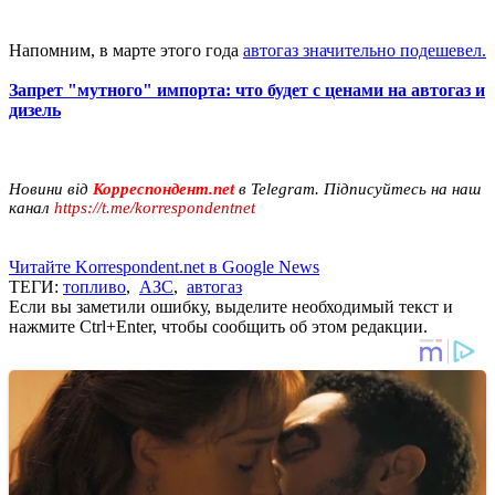
Напомним, в марте этого года
автогаз значительно подешевел.
Запрет "мутного" импорта: что будет с ценами на автогаз и
дизель
Новини від
Корреспондент.net
в Telegram. Підписуйтесь на наш
канал
https://t.me/korrespondentnet
Читайте Korrespondent.net в Google News
ТЕГИ:
топливо
,
АЗС
,
автогаз
Если вы заметили ошибку, выделите необходимый текст и
нажмите Ctrl+Enter, чтобы сообщить об этом редакции.