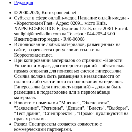
Редакция
© 2000-2026, Korrespondent.net
Субъект в сфере онлайн-медиа Название онлайн-медиа -
«КореспонденТ.net» Адрес: 02091, місто Київ,
ХАРКІВСЬКЕ ШОСЕ, будинок 172-Б, офіс 208/1 E-mail:
sunlight@mediadim.com.ua
Телефон: 044-205-43-00
Идентификатор медиа - R40-06068
Использование любых материалов, размещённых на
сайте, разрешается при условии ссылки на
Корреспондент.net.
При копировании материалов со страницы «Новости
Украины и мира», для интернет-изданий – обязательна
прямая открытая для поисковых систем гиперссылка.
Ссылка должна быть размещена в независимости от
полного либо частичного использования материалов.
Гиперссылка (для интернет- изданий) – должна быть
размещена в подзаголовке или в первом абзаце
материала.
Новости с пометками "Мнение", "Экспертиза",
"Заявление", "Регионы", "Деньги", "Власть", "Выборы",
"Тест-драйв", "Спецпроекты", "Промо" публикуются на
правах рекламы.
Раздел Спецпроекты создается совместно с
коммерческими партнерами.