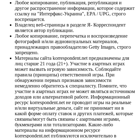
Любое копирование, публикация, републикация и
другое распространение информации, которое содержит
ссылку на "Интерфакс-Украина", EPA / UPG, строго
воспрещается.
Владелец веб-страницы в разделе Я- Корреспондент
является автор публикации.
Любое копирование, перепечатка и воспроизведение
фотографий и/или аудиовизуальных материалов,
принадлежащих правообладателю Getty Images, строго
запрещено.
Материалы сайта korrespondent.net предназначены для
лиц старше 21 года (21+). Участие в азартных играх
может вызвать игровую зависимость. Соблюдайте
правила (принципы) ответственной игры. При
обнаружении первых признаков зависимости
немедленно обратитесь к специалисту. Помните, что
участие в азартных играх не может являться источником
доходов или альтернативой работе. Информационный
ресурс korrespondent.net не проводит игры на реальные
и/или виртуальные деньги, сайт не принимает ни в
какой форме оплату ставок и других платежей, которые
связаны/могут быть связаны с азартными играми,
букмекерами или тотализаторами. Какие-либо
материалы на информационном ресурсе
korrespondent.net публикуются исключительно в