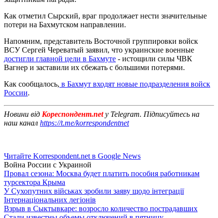
Как отметил Сырский, враг продолжает нести значительные
потери на Бахмутском направлении.
Напомним, представитель Восточной группировки войск
ВСУ Сергей Череватый заявил, что украинские военные
достигли главной цели в Бахмуте
- истощили силы ЧВК
Вагнер и заставили их сбежать с большими потерями.
Как сообщалось,
в Бахмут входят новые подразделения войск
России
.
Новини від
Кореспондент.net
у Telegram. Підписуйтесь на
наш канал
https://t.me/korrespondentnet
Читайте Korrespondent.net в Google News
Война России с Украиной
Провал сезона: Москва будет платить пособия работникам
турсектора Крыма
У Сухопутних військах зробили заяву щодо інтеграції
Інтернаціональних легіонів
Взрыв в Сыктывкаре: возросло количество пострадавших
Стали известны объемы отключений в пятницу