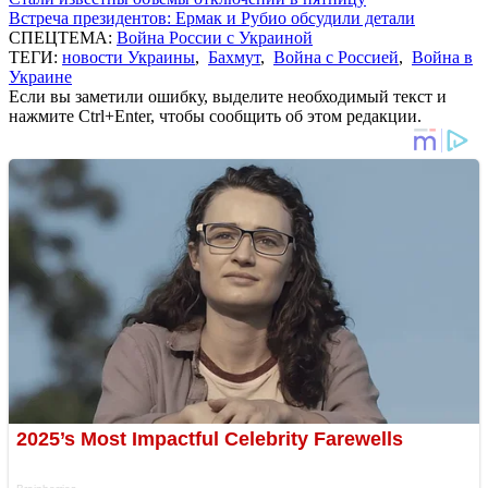
Встреча президентов: Ермак и Рубио обсудили детали
СПЕЦТЕМА:
Война России с Украиной
ТЕГИ:
новости Украины
,
Бахмут
,
Война с Россией
,
Война в
Украине
Если вы заметили ошибку, выделите необходимый текст и
нажмите Ctrl+Enter, чтобы сообщить об этом редакции.