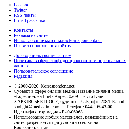
Facebook
Twitter
RSS-ленты
E-mail рассылка
Контакты
Реклама на сайте
Использование материалов korrespondent.net
Правила пользования сайтом
Договор пользования сайтом
Политика в сфере конфиденциальности и персональных
данных
Пользовательское соглашение
Редакция
© 2000-2026, Korrespondent.net
Субъект в сфере онлайн-медиа Название онлайн-медиа -
«КореспонденТ.net» Адрес: 02091, місто Київ,
ХАРКІВСЬКЕ ШОСЕ, будинок 172-Б, офіс 208/1 E-mail:
sunlight@mediadim.com.ua
Телефон: 044-205-43-00
Идентификатор медиа - R40-06068
Использование любых материалов, размещённых на
сайте, разрешается при условии ссылки на
Корреспондент.net.