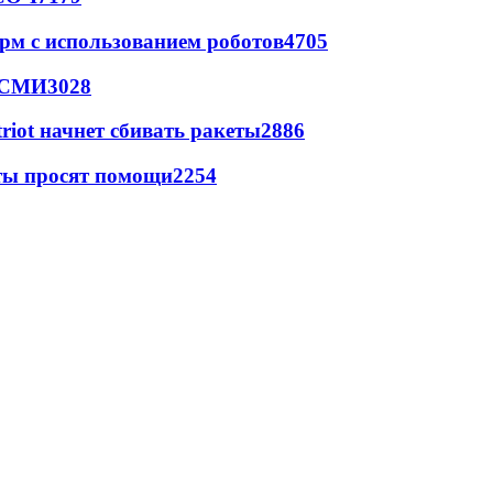
рм с использованием роботов
4705
- СМИ
3028
triot начнет сбивать ракеты
2886
сты просят помощи
2254