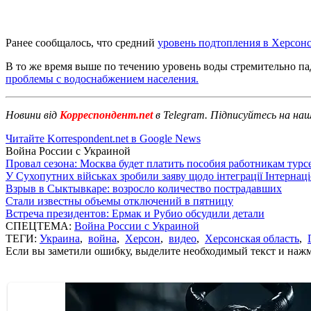
Ранее сообщалось, что средний
уровень подтопления в Херсонс
В то же время выше по течению уровень воды стремительно па
проблемы с водоснабжением населения.
Новини від
Корреспондент.net
в Telegram. Підписуйтесь на на
Читайте Korrespondent.net в Google News
Война России с Украиной
Провал сезона: Москва будет платить пособия работникам тур
У Сухопутних військах зробили заяву щодо інтеграції Інтернац
Взрыв в Сыктывкаре: возросло количество пострадавших
Стали известны объемы отключений в пятницу
Встреча президентов: Ермак и Рубио обсудили детали
СПЕЦТЕМА:
Война России с Украиной
ТЕГИ:
Украина
,
война
,
Херсон
,
видео
,
Херсонская область
,
Если вы заметили ошибку, выделите необходимый текст и нажми