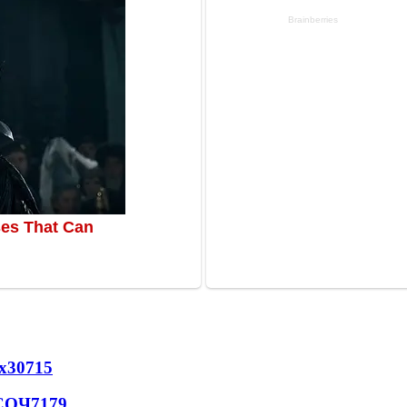
х
30715
 СОЧ
7179