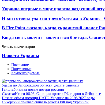
Украина впервые в мире провела воздушный шту
Иран готовил удар по трем объектам в Украине 
В Fire Point сказали, когда украинский аналог Pa
Когда связь молчит - молчит вся бригада. Связи
Читать комментарии
Новости Украины
Последние
Популярные
Комментируемые
Удары по Запорожской области: десять раненых
Генштаб назвал новые потери россиян
Сюжет
Итоги 06.08: Санкции против РФ и дрон в Лейпциге
Назван объем помощи НАТО Украине на 2026-2027 годы
Сикорский призвал сбивать ракеты РФ над Украиной