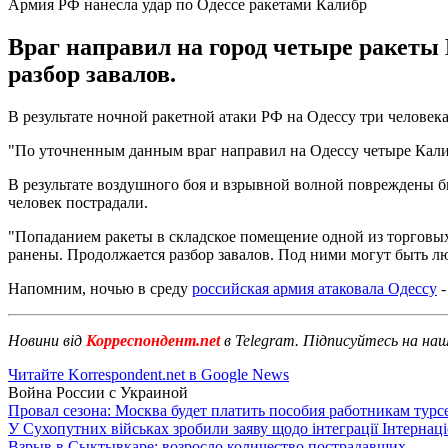
Армия РФ нанесла удар по Одессе ракетами Калибр
Враг направил на город четыре ракеты 
разбор завалов.
В результате ночной ракетной атаки РФ на Одессу три человек
"По уточненным данным враг направил на Одессу четыре Калиб
В результате воздушного боя и взрывной волной повреждены би
человек пострадали.
"Попаданием ракеты в складское помещение одной из торговых с
ранены. Продолжается разбор завалов. Под ними могут быть лю
Напомним, ночью в среду
российская армия атаковала Одессу
-
Новини від
Корреспондент.net
в Telegram. Підписуйтесь на на
Читайте Korrespondent.net в Google News
Война России с Украиной
Провал сезона: Москва будет платить пособия работникам тур
У Сухопутних військах зробили заяву щодо інтеграції Інтернац
Взрыв в Сыктывкаре: возросло количество пострадавших