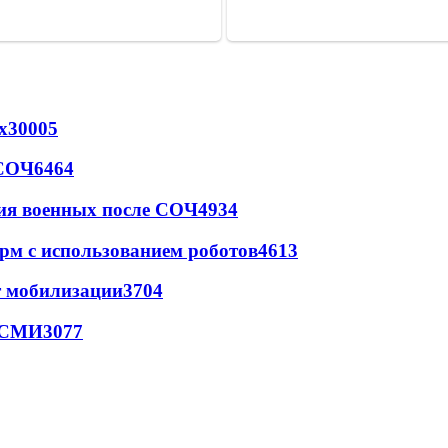
х
30005
 СОЧ
6464
ия военных после СОЧ
4934
рм с использованием роботов
4613
т мобилизации
3704
- СМИ
3077