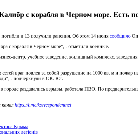
Калибр с корабля в Черном море. Есть п
а погибли и 13 получили ранения. Об этом 14 июня
сообщило
Оп
ра с корабля в Черном море", - отметили военные.
знес-центр, учебное заведение, жилищный комплекс, заведения 
етей враг повлек за собой разрушение на 1000 кв. м и пожар на
ди", - подчеркнули в ОК. Юг.
 в городе раздавались взрывы, работала ПВО. По предваритель
ш канал
https://t.me/korrespondentnet
сектора Крыма
іональних легіонів