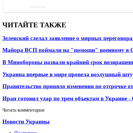
ЧИТАЙТЕ ТАКЖЕ
Зеленский сделал заявление о мирных переговора
Майора ВСП поймали на "помощи" военному в
В Минобороны назвали крайний срок возвращен
Украина впервые в мире провела воздушный шту
Правительство приняло изменения по отсрочке о
Иран готовил удар по трем объектам в Украине 
Читать комментарии
Новости Украины
Последние