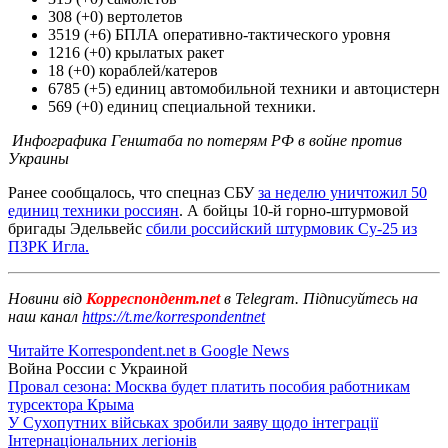
308 (+0) вертолетов
3519 (+6) БПЛА оперативно-тактического уровня
1216 (+0) крылатых ракет
18 (+0) кораблей/катеров
6785 (+5) единиц автомобильной техники и автоцистерн
569 (+0) единиц специальной техники.
Инфографика Генштаба по потерям РФ в войне против
Украины
Ранее сообщалось, что спецназ СБУ
за неделю уничтожил 50
единиц техники россиян
. А бойцы 10-й горно-штурмовой
бригады Эдельвейс
сбили российский штурмовик Су-25 из
ПЗРК Игла.
Новини від
Корреспондент.net
в Telegram. Підписуйтесь на
наш канал
https://t.me/korrespondentnet
Читайте Korrespondent.net в Google News
Война России с Украиной
Провал сезона: Москва будет платить пособия работникам
турсектора Крыма
У Сухопутних військах зробили заяву щодо інтеграції
Інтернаціональних легіонів