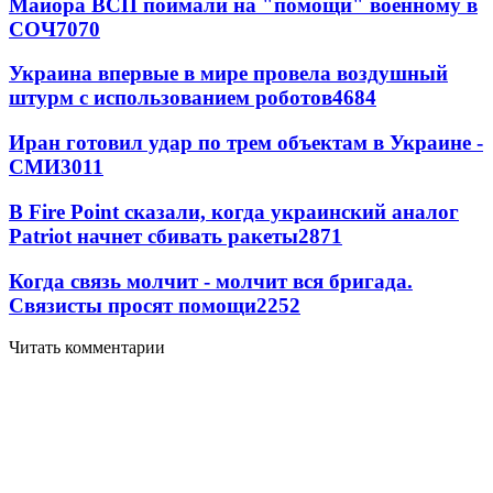
Майора ВСП поймали на "помощи" военному в
СОЧ
7070
Украина впервые в мире провела воздушный
штурм с использованием роботов
4684
Иран готовил удар по трем объектам в Украине -
СМИ
3011
В Fire Point сказали, когда украинский аналог
Patriot начнет сбивать ракеты
2871
Когда связь молчит - молчит вся бригада.
Связисты просят помощи
2252
Читать комментарии