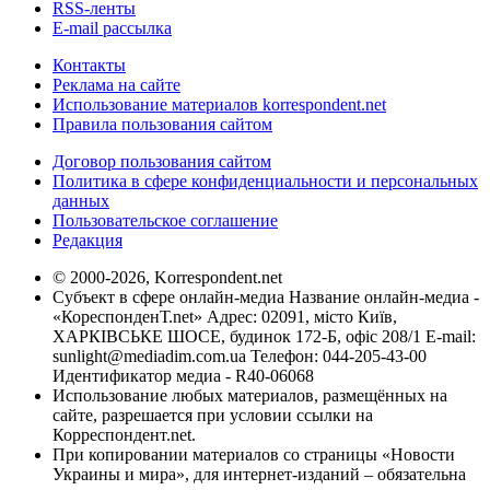
RSS-ленты
E-mail рассылка
Контакты
Реклама на сайте
Использование материалов korrespondent.net
Правила пользования сайтом
Договор пользования сайтом
Политика в сфере конфиденциальности и персональных
данных
Пользовательское соглашение
Редакция
© 2000-2026, Korrespondent.net
Субъект в сфере онлайн-медиа Название онлайн-медиа -
«КореспонденТ.net» Адрес: 02091, місто Київ,
ХАРКІВСЬКЕ ШОСЕ, будинок 172-Б, офіс 208/1 E-mail:
sunlight@mediadim.com.ua
Телефон: 044-205-43-00
Идентификатор медиа - R40-06068
Использование любых материалов, размещённых на
сайте, разрешается при условии ссылки на
Корреспондент.net.
При копировании материалов со страницы «Новости
Украины и мира», для интернет-изданий – обязательна