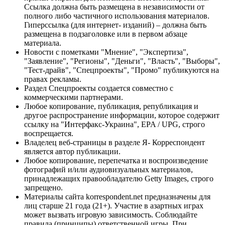
Ссылка должна быть размещена в независимости от
полного либо частичного использования материалов.
Гиперссылка (для интернет- изданий) – должна быть
размещена в подзаголовке или в первом абзаце
материала.
Новости с пометками "Мнение", "Экспертиза",
"Заявление", "Регионы", "Деньги", "Власть", "Выборы",
"Тест-драйв", "Спецпроекты", "Промо" публикуются на
правах рекламы.
Раздел Спецпроекты создается совместно с
коммерческими партнерами.
Любое копирование, публикация, републикация и
другое распространение информации, которое содержит
ссылку на "Интерфакс-Украина", EPA / UPG, строго
воспрещается.
Владелец веб-страницы в разделе Я- Корреспондент
является автор публикации.
Любое копирование, перепечатка и воспроизведение
фотографий и/или аудиовизуальных материалов,
принадлежащих правообладателю Getty Images, строго
запрещено.
Материалы сайта korrespondent.net предназначены для
лиц старше 21 года (21+). Участие в азартных играх
может вызвать игровую зависимость. Соблюдайте
правила (принципы) ответственной игры. При