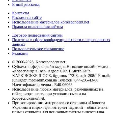
E-mail рассылка
Контакты
Реклама на сайте
Использование материалов korrespondent.net
Правила пользования сайтом
Договор пользования сайтом
Политика в сфере конфиденциальности и персональных
данных
Пользовательское соглашение
Редакция
© 2000-2026, Korrespondent.net
Субъект в сфере онлайн-медиа Название онлайн-медиа -
«КореспонденТ.net» Адрес: 02091, місто Київ,
ХАРКІВСЬКЕ ШОСЕ, будинок 172-Б, офіс 208/1 E-mail:
sunlight@mediadim.com.ua
Телефон: 044-205-43-00
Идентификатор медиа - R40-06068
Использование любых материалов, размещённых на
сайте, разрешается при условии ссылки на
Корреспондент.net.
При копировании материалов со страницы «Новости
Украины и мира», для интернет-изданий – обязательна
прямая открытая для поисковых систем гиперссылка.