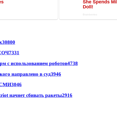
х
30800
 СОЧ
7331
рм с использованием роботов
4738
кого направлено в суд
3946
- СМИ
3046
triot начнет сбивать ракеты
2916