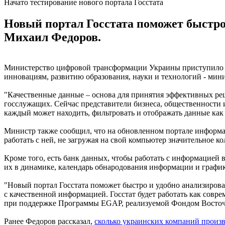
Начато тестирование нового портала Госстата
Новый портал Госстата поможет быстро
Михаил Федоров.
Министерство цифровой трансформации Украины приступило к
инновациям, развитию образования, науки и технологий - ми
"Качественные данные – основа для принятия эффективных реш
госслужащих. Сейчас представители бизнеса, общественности и
каждый может находить, фильтровать и отображать данные как 
Министр также сообщил, что на обновленном портале информаци
работать с ней, не загружая на свой компьютер значительное к
Кроме того, есть банк данных, чтобы работать с информацией 
их в динамике, календарь обнародования информации и график
"Новый портал Госстата поможет быстро и удобно анализиров
с качественной информацией. Госстат будет работать как сов
при поддержке Программы EGAP, реализуемой Фондом Восточн
Ранее Федоров рассказал,
сколько украинских компаний произв