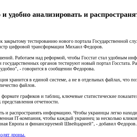
 и удобно анализировать и распростран
 закрытому тестированию нового портала Государственной слу
нистр цифровой трансформации Михаил Федоров.
ений. Работаем над реформой, чтобы Госстат стал удобным инф
 государственных органов тестируют новый портал Госстата. Ра
удобно", - говорится в сообщении Федорова.
я хранится в единой системе, а не в отдельных файлах, что по
оличество файлов.
в формате графиков и таблиц, ключевые статистические показат
 представления отчетности.
ать и распространять информацию. Чтобы украинцы легко наход
ременная IT-компания, чтобы каждый украинец за несколько кли
ая Европа и финансируемой Швейцарией", - добавил Федоров.
одят дроны.