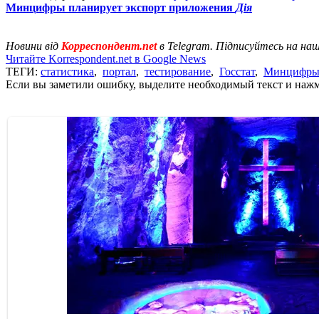
Минцифры планирует экспорт приложения
Дія
Новини від
Корреспондент.net
в Telegram. Підписуйтесь на на
Читайте Korrespondent.net в Google News
ТЕГИ:
статистика
,
портал
,
тестирование
,
Госстат
,
Минцифр
Если вы заметили ошибку, выделите необходимый текст и нажми