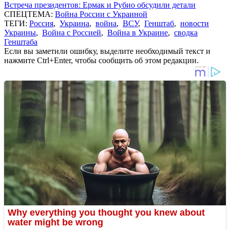
Встреча президентов: Ермак и Рубио обсудили детали
СПЕЦТЕМА:
Война России с Украиной
ТЕГИ:
Россия
,
Украина
,
война
,
ВСУ
,
Генштаб
,
новости
Украины
,
Война с Россией
,
Война в Украине
,
сводка
Генштаба
Если вы заметили ошибку, выделите необходимый текст и
нажмите Ctrl+Enter, чтобы сообщить об этом редакции.