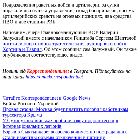
Подразделения ракетных войск и артиллерии за сутки
поразили два пункта управления, склад боеприпасов, восемь
артиллерийских средств на огневых позициях, два средства
ПВО и две станции РЭБ.
Напомним, вчера Главнокомандующий ВСУ Валерий
Залужный вместе с начальником Генштаба Сергеем Шапталой
посетили оперативно-стратегические группировки войск
Хортица и Таврия
. Об этом сообщил сам Залужный. Он также
опубликовал соответствующее видео.
Новини від
Корреспондент.net
в Telegram. Підписуйтесь на
наш канал
https://t.me/korrespondentnet
Читайте Korrespondent.net в Google News
Война России с Украиной
Провал сезона: Москва будет платить пособия работникам
турсектора Крыма
У Сухопутних військах зробили заяву щодо інтеграції
Інтернаціональних легіонів
Взрыв в Сыктывкаре: возросло количество пострадавших
Стали известны объемы отключений в пятницу