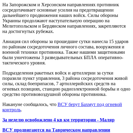
На Запорожском и Херсонском направлениях противник
сосредотачивает основные усилия на предотвращении
дальнейшего продвижения наших войск. Силы обороны
Украины продолжают наступательную операцию на
Мелитопольском и Бердянском направлениях, закрепляются
на достигнутых рубежах.
Авиация сил обороны за прошедшие сутки нанесла 15 ударов
по районам сосредоточения личного состава, вооружения и
военной техники противника. Также нашими защитниками
были уничтожены 3 разведывательных БПЛА оперативно-
тактического уровня.
Подразделения ракетных войск и артиллерии за сутки
поразили пункт управления, 3 района сосредоточения живой
силы, склад боеприпасов, 7 артиллерийских средств на
огневых позициях, станцию радиоэлектронной борьбы и одно
средство противовоздушной обороны противника.
Накануне сообщалось, что
ВСУ берут Бахмут под огневой
контроль
.
За неделю освобождено 4 кв км территории - Маляр
ВСУ продвигаются на Таврическом направлении