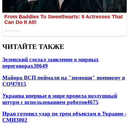
ЧИТАЙТЕ ТАКЖЕ
Зеленский сделал заявление о мирных
переговорах
30649
Майора ВСП поймали на "помощи" военному в
СОЧ
7015
Украина впервые в мире провела воздушный
штурм с использованием роботов
4675
Иран готовил удар по трем объектам в Украине -
СМИ
3002