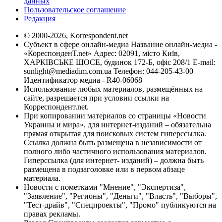
данных
Пользовательское соглашение
Редакция
© 2000-2026, Korrespondent.net
Субъект в сфере онлайн-медиа Название онлайн-медиа -
«КореспонденТ.net» Адрес: 02091, місто Київ,
ХАРКІВСЬКЕ ШОСЕ, будинок 172-Б, офіс 208/1 E-mail:
sunlight@mediadim.com.ua
Телефон: 044-205-43-00
Идентификатор медиа - R40-06068
Использование любых материалов, размещённых на
сайте, разрешается при условии ссылки на
Корреспондент.net.
При копировании материалов со страницы «Новости
Украины и мира», для интернет-изданий – обязательна
прямая открытая для поисковых систем гиперссылка.
Ссылка должна быть размещена в независимости от
полного либо частичного использования материалов.
Гиперссылка (для интернет- изданий) – должна быть
размещена в подзаголовке или в первом абзаце
материала.
Новости с пометками "Мнение", "Экспертиза",
"Заявление", "Регионы", "Деньги", "Власть", "Выборы",
"Тест-драйв", "Спецпроекты", "Промо" публикуются на
правах рекламы.