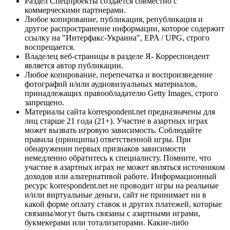
Раздел Спецпроекты создается совместно с
коммерческими партнерами.
Любое копирование, публикация, републикация и
другое распространение информации, которое содержит
ссылку на "Интерфакс-Украина", EPA / UPG, строго
воспрещается.
Владелец веб-страницы в разделе Я- Корреспондент
является автор публикации.
Любое копирование, перепечатка и воспроизведение
фотографий и/или аудиовизуальных материалов,
принадлежащих правообладателю Getty Images, строго
запрещено.
Материалы сайта korrespondent.net предназначены для
лиц старше 21 года (21+). Участие в азартных играх
может вызвать игровую зависимость. Соблюдайте
правила (принципы) ответственной игры. При
обнаружении первых признаков зависимости
немедленно обратитесь к специалисту. Помните, что
участие в азартных играх не может являться источником
доходов или альтернативой работе. Информационный
ресурс korrespondent.net не проводит игры на реальные
и/или виртуальные деньги, сайт не принимает ни в
какой форме оплату ставок и других платежей, которые
связаны/могут быть связаны с азартными играми,
букмекерами или тотализаторами. Какие-либо