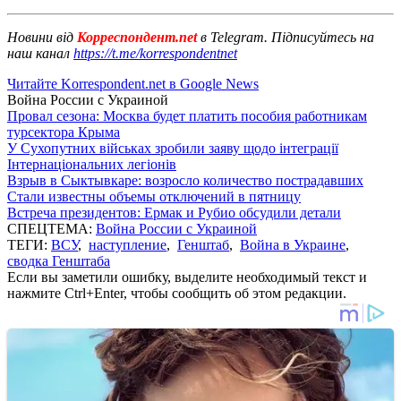
Новини від
Корреспондент.net
в Telegram. Підписуйтесь на
наш канал
https://t.me/korrespondentnet
Читайте Korrespondent.net в Google News
Война России с Украиной
Провал сезона: Москва будет платить пособия работникам
турсектора Крыма
У Сухопутних військах зробили заяву щодо інтеграції
Інтернаціональних легіонів
Взрыв в Сыктывкаре: возросло количество пострадавших
Стали известны объемы отключений в пятницу
Встреча президентов: Ермак и Рубио обсудили детали
СПЕЦТЕМА:
Война России с Украиной
ТЕГИ:
ВСУ
,
наступление
,
Генштаб
,
Война в Украине
,
сводка Генштаба
Если вы заметили ошибку, выделите необходимый текст и
нажмите Ctrl+Enter, чтобы сообщить об этом редакции.