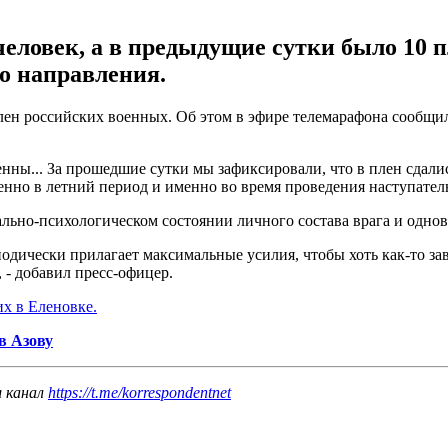
человек, а в предыдущие сутки было 10 
о направления.
лен российских военных. Об этом в эфире телемарафона сообщи
ны... За прошедшие сутки мы зафиксировали, что в плен сдалис
нно в летний период и именно во время проведения наступател
ально-психологическом состоянии личного состава врага и одно
дически прилагает максимальные усилия, чтобы хоть как-то зав
 - добавил пресс-офицер.
х в Еленовке.
в Азову
ш канал
https://t.me/korrespondentnet