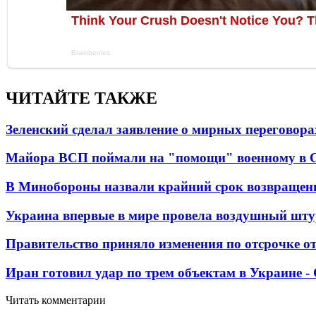
ЧИТАЙТЕ ТАКЖЕ
Зеленский сделал заявление о мирных переговора
Майора ВСП поймали на "помощи" военному в
В Минобороны назвали крайний срок возвращен
Украина впервые в мире провела воздушный шту
Правительство приняло изменения по отсрочке о
Иран готовил удар по трем объектам в Украине 
Читать комментарии