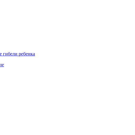
е гибели ребенка
не