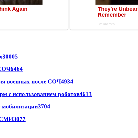
х
30005
 СОЧ
6464
ия военных после СОЧ
4934
рм с использованием роботов
4613
т мобилизации
3704
- СМИ
3077