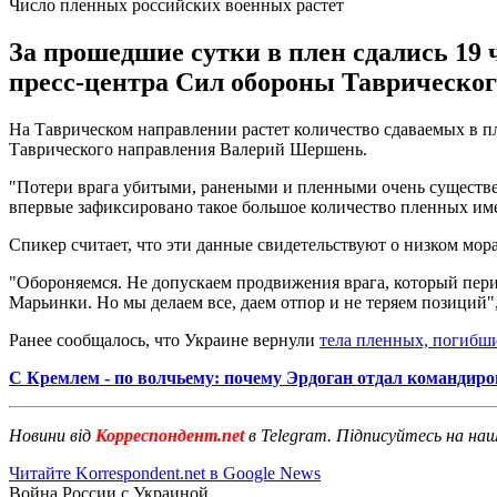
Число пленных российских военных растет
За прошедшие сутки в плен сдались 19 
пресс-центра Сил обороны Таврическог
На Таврическом направлении растет количество сдаваемых в п
Таврического направления Валерий Шершень.
"Потери врага убитыми, ранеными и пленными очень существен
впервые зафиксировано такое большое количество пленных име
Спикер считает, что эти данные свидетельствуют о низком мор
"Обороняемся. Не допускаем продвижения врага, который перио
Марьинки. Но мы делаем все, даем отпор и не теряем позиций",
Ранее сообщалось, что Украине вернули
тела пленных, погибши
С Кремлем - по волчьему: почему Эрдоган отдал командиро
Новини від
Корреспондент.net
в Telegram. Підписуйтесь на на
Читайте Korrespondent.net в Google News
Война России с Украиной