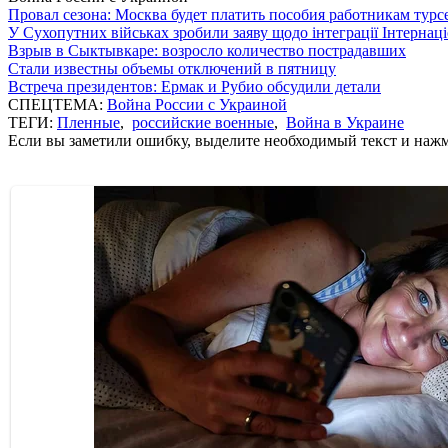
Провал сезона: Москва будет платить пособия работникам тур
У Сухопутних військах зробили заяву щодо інтеграції Інтернац
Взрыв в Сыктывкаре: возросло количество пострадавших
Стали известны объемы отключений в пятницу
Встреча президентов: Ермак и Рубио обсудили детали
СПЕЦТЕМА:
Война России с Украиной
ТЕГИ:
Пленные
,
российские военные
,
Война в Украине
Если вы заметили ошибку, выделите необходимый текст и нажми