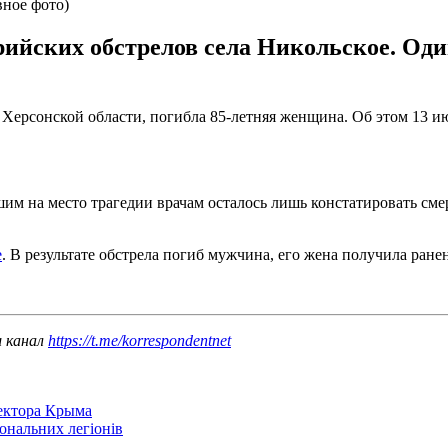
вное фото)
йских обстрелов села Никольское. Один
 Херсонской области, погибла 85-летняя женщина. Об этом 13 
м на место трагедии врачам осталось лишь констатировать сме
е
. В результате обстрела погиб мужчина, его жена получила ране
ш канал
https://t.me/korrespondentnet
сектора Крыма
іональних легіонів