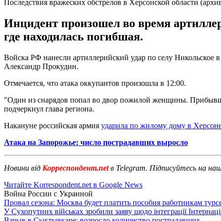
Последствия вражеских обстрелов в Херсонской области (архи
Инцидент произошел во время артиллери
где находилась погибшая.
Войска РФ нанесли артиллерийский удар по селу Никольское в
Александр Прокудин.
Отмечается, что атака оккупантов произошла в 12:00.
"Один из снарядов попал во двор пожилой женщины. Прибывши
подчеркнул глава региона.
Накануне российская армия
ударила по жилому дому в Херсон
Атака на Запорожье: число пострадавших выросло
Новини від
Корреспондент.net
в Telegram. Підписуйтесь на на
Читайте Korrespondent.net в Google News
Война России с Украиной
Провал сезона: Москва будет платить пособия работникам тур
У Сухопутних військах зробили заяву щодо інтеграції Інтернац
Взрыв в Сыктывкаре: возросло количество пострадавших