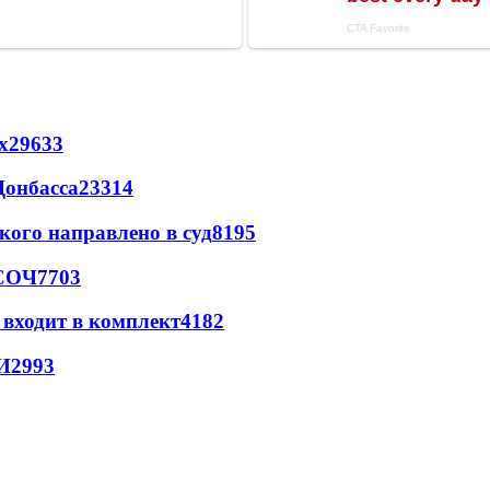
х
29633
Донбасса
23314
кого направлено в суд
8195
 СОЧ
7703
 входит в комплект
4182
И
2993