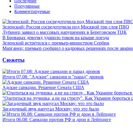
Последние
Популярные
Комментируемые
Зеленский: Россия сосредоточила под Москвой три слоя ПВО
Лубинец заявил о массовых нарушениях в Береговском ТЦК
В Броварах девочку ударило током на крыше поезда
Зеленский встретился с премьер-министром Сербии
Марганец: премьер сообщил о кадровых решениях после авари
Сюжеты
Итоги 07.08: "Адские" санкции и "парад" дронов
Адские санкции. Решение Сената США
"Охотиться на лучника, а не на стрелу". Как Украине бороться 
Загадочный звук напугал Москву: что это было
Итоги 06.08: Санкции против РФ и дрон в Лейпциге