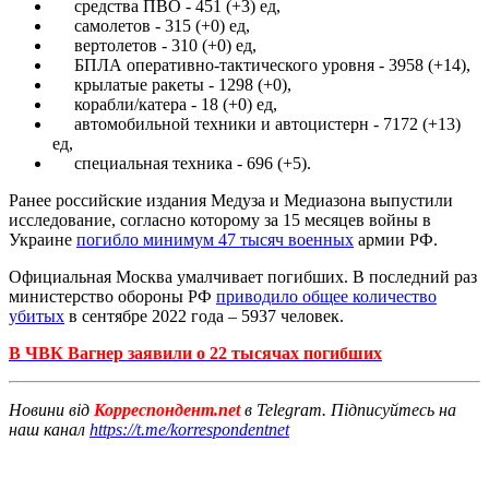
средства ПВО - 451 (+3) ед,
самолетов - 315 (+0) ед,
вертолетов - 310 (+0) ед,
БПЛА оперативно-тактического уровня - 3958 (+14),
крылатые ракеты - 1298 (+0),
корабли/катера - 18 (+0) ед,
автомобильной техники и автоцистерн - 7172 (+13)
ед,
специальная техника - 696 (+5).
Ранее российские издания Медуза и Медиазона выпустили
исследование, согласно которому за 15 месяцев войны в
Украине
погибло минимум 47 тысяч военных
армии РФ.
Официальная Москва умалчивает погибших. В последний раз
министерство обороны РФ
приводило общее количество
убитых
в сентябре 2022 года – 5937 человек.
В ЧВК Вагнер заявили о 22 тысячах погибших
Новини від
Корреспондент.net
в Telegram. Підписуйтесь на
наш канал
https://t.me/korrespondentnet