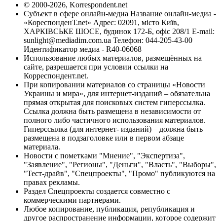
© 2000-2026, Korrespondent.net
Субъект в сфере онлайн-медиа Название онлайн-медиа -
«КореспонденТ.net» Адрес: 02091, місто Київ,
ХАРКІВСЬКЕ ШОСЕ, будинок 172-Б, офіс 208/1 E-mail:
sunlight@mediadim.com.ua
Телефон: 044-205-43-00
Идентификатор медиа - R40-06068
Использование любых материалов, размещённых на
сайте, разрешается при условии ссылки на
Корреспондент.net.
При копировании материалов со страницы «Новости
Украины и мира», для интернет-изданий – обязательна
прямая открытая для поисковых систем гиперссылка.
Ссылка должна быть размещена в независимости от
полного либо частичного использования материалов.
Гиперссылка (для интернет- изданий) – должна быть
размещена в подзаголовке или в первом абзаце
материала.
Новости с пометками "Мнение", "Экспертиза",
"Заявление", "Регионы", "Деньги", "Власть", "Выборы",
"Тест-драйв", "Спецпроекты", "Промо" публикуются на
правах рекламы.
Раздел Спецпроекты создается совместно с
коммерческими партнерами.
Любое копирование, публикация, републикация и
другое распространение информации, которое содержит