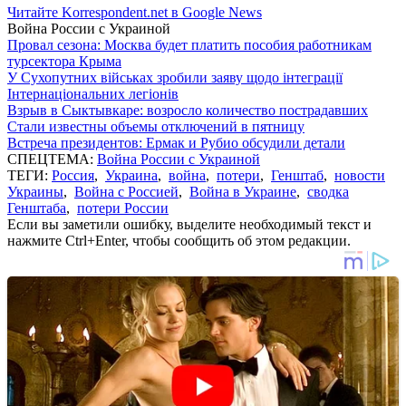
Читайте Korrespondent.net в Google News
Война России с Украиной
Провал сезона: Москва будет платить пособия работникам
турсектора Крыма
У Сухопутних військах зробили заяву щодо інтеграції
Інтернаціональних легіонів
Взрыв в Сыктывкаре: возросло количество пострадавших
Стали известны объемы отключений в пятницу
Встреча президентов: Ермак и Рубио обсудили детали
СПЕЦТЕМА:
Война России с Украиной
ТЕГИ:
Россия
,
Украина
,
война
,
потери
,
Генштаб
,
новости
Украины
,
Война с Россией
,
Война в Украине
,
сводка
Генштаба
,
потери России
Если вы заметили ошибку, выделите необходимый текст и
нажмите Ctrl+Enter, чтобы сообщить об этом редакции.