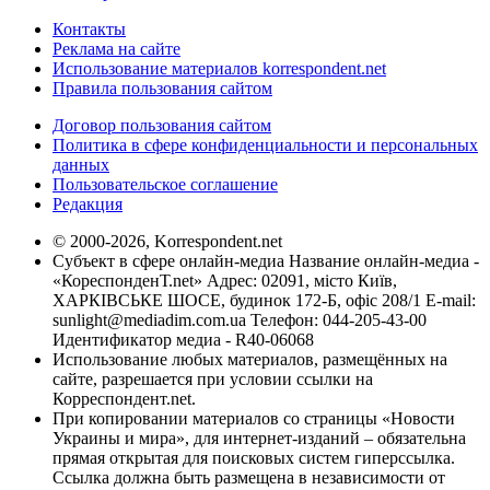
Контакты
Реклама на сайте
Использование материалов korrespondent.net
Правила пользования сайтом
Договор пользования сайтом
Политика в сфере конфиденциальности и персональных
данных
Пользовательское соглашение
Редакция
© 2000-2026, Korrespondent.net
Субъект в сфере онлайн-медиа Название онлайн-медиа -
«КореспонденТ.net» Адрес: 02091, місто Київ,
ХАРКІВСЬКЕ ШОСЕ, будинок 172-Б, офіс 208/1 E-mail:
sunlight@mediadim.com.ua
Телефон: 044-205-43-00
Идентификатор медиа - R40-06068
Использование любых материалов, размещённых на
сайте, разрешается при условии ссылки на
Корреспондент.net.
При копировании материалов со страницы «Новости
Украины и мира», для интернет-изданий – обязательна
прямая открытая для поисковых систем гиперссылка.
Ссылка должна быть размещена в независимости от