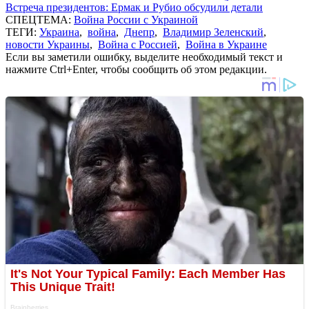
Встреча президентов: Ермак и Рубио обсудили детали
СПЕЦТЕМА:
Война России с Украиной
ТЕГИ:
Украина
,
война
,
Днепр
,
Владимир Зеленский
,
новости Украины
,
Война с Россией
,
Война в Украине
Если вы заметили ошибку, выделите необходимый текст и
нажмите Ctrl+Enter, чтобы сообщить об этом редакции.