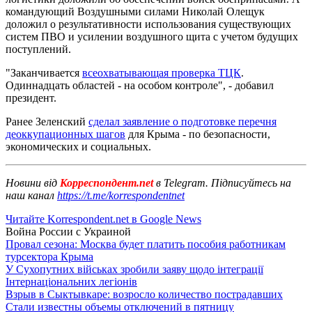
командующий Воздушными силами Николай Олещук
доложил о результативности использования существующих
систем ПВО и усилении воздушного щита с учетом будущих
поступлений.
"Заканчивается
всеохватывающая проверка ТЦК
.
Одиннадцать областей - на особом контроле", - добавил
президент.
Ранее Зеленский
сделал заявление о подготовке перечня
деоккупационных шагов
для Крыма - по безопасности,
экономических и социальных.
Новини від
Корреспондент.net
в Telegram. Підписуйтесь на
наш канал
https://t.me/korrespondentnet
Читайте Korrespondent.net в Google News
Война России с Украиной
Провал сезона: Москва будет платить пособия работникам
турсектора Крыма
У Сухопутних військах зробили заяву щодо інтеграції
Інтернаціональних легіонів
Взрыв в Сыктывкаре: возросло количество пострадавших
Стали известны объемы отключений в пятницу