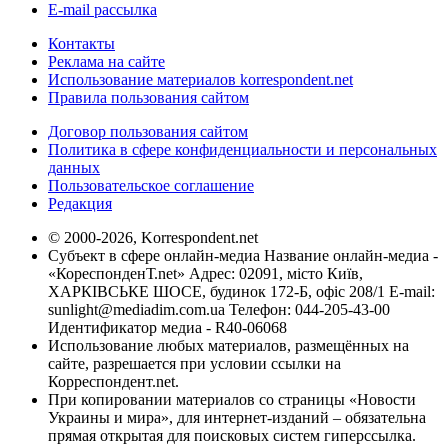
E-mail рассылка
Контакты
Реклама на сайте
Использование материалов korrespondent.net
Правила пользования сайтом
Договор пользования сайтом
Политика в сфере конфиденциальности и персональных
данных
Пользовательское соглашение
Редакция
© 2000-2026, Korrespondent.net
Субъект в сфере онлайн-медиа Название онлайн-медиа -
«КореспонденТ.net» Адрес: 02091, місто Київ,
ХАРКІВСЬКЕ ШОСЕ, будинок 172-Б, офіс 208/1 E-mail:
sunlight@mediadim.com.ua
Телефон: 044-205-43-00
Идентификатор медиа - R40-06068
Использование любых материалов, размещённых на
сайте, разрешается при условии ссылки на
Корреспондент.net.
При копировании материалов со страницы «Новости
Украины и мира», для интернет-изданий – обязательна
прямая открытая для поисковых систем гиперссылка.