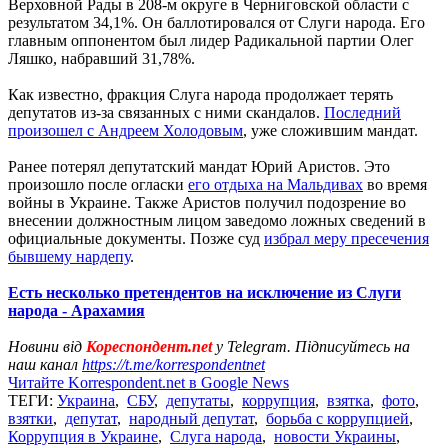
Верховной Рады в 208-м округе в Черниговской области с
результатом 34,1%. Он баллотировался от Слуги народа. Его
главным оппонентом был лидер Радикальной партии Олег
Ляшко, набравший 31,78%.
Как известно, фракция Слуга народа продолжает терять
депутатов из-за связанных с ними скандалов.
Последний
произошел с Андреем Холодовым
, уже сложившим мандат.
Ранее потерял депутатский мандат Юрий Аристов. Это
произошло после огласки
его отдыха на Мальдивах
во время
войны в Украине. Также Аристов получил подозрение во
внесении должностным лицом заведомо ложных сведений в
официальные документы. Позже суд
избрал меру пресечения
бывшему нардепу
.
Есть несколько претендентов на исключение из Слуги
народа - Арахамия
Новини від
Кореспондент.net
у Telegram. Підписуйтесь на
наш канал
https://t.me/korrespondentnet
Читайте Korrespondent.net в Google News
ТЕГИ:
Украина
,
СБУ
,
депутаты
,
коррупция
,
взятка
,
фото
,
взятки
,
депутат
,
народный депутат
,
борьба с коррупцией
,
Коррупция в Украине
,
Слуга народа
,
новости Украины
,