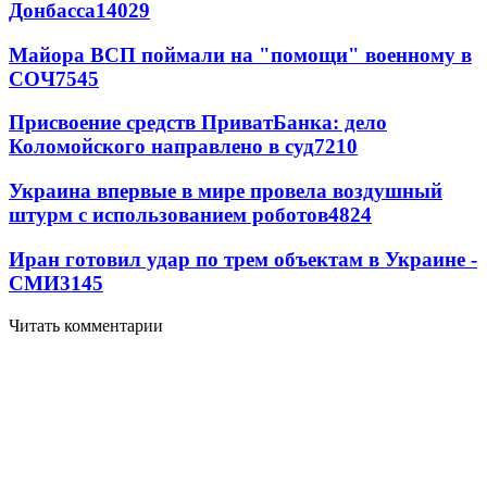
Донбасса
14029
Майора ВСП поймали на "помощи" военному в
СОЧ
7545
Присвоение средств ПриватБанка: дело
Коломойского направлено в суд
7210
Украина впервые в мире провела воздушный
штурм с использованием роботов
4824
Иран готовил удар по трем объектам в Украине -
СМИ
3145
Читать комментарии