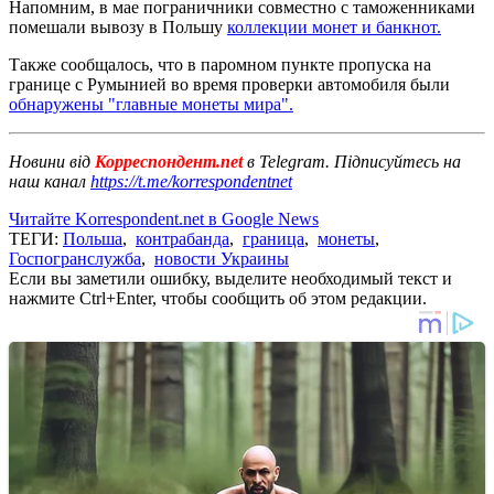
Напомним, в мае пограничники совместно с таможенниками
помешали вывозу в Польшу
коллекции монет и банкнот.
Также сообщалось, что в паромном пункте пропуска на
границе с Румынией во время проверки автомобиля были
обнаружены "главные монеты мира".
Новини від
Корреспондент.net
в Telegram. Підписуйтесь на
наш канал
https://t.me/korrespondentnet
Читайте Korrespondent.net в Google News
ТЕГИ:
Польша
,
контрабанда
,
граница
,
монеты
,
Госпогранслужба
,
новости Украины
Если вы заметили ошибку, выделите необходимый текст и
нажмите Ctrl+Enter, чтобы сообщить об этом редакции.