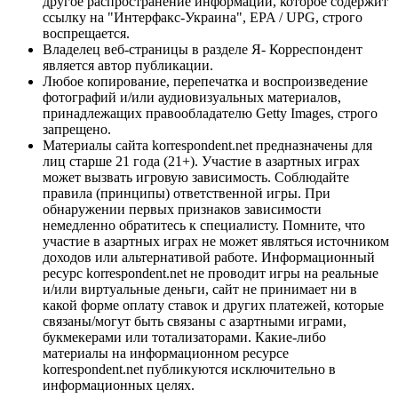
другое распространение информации, которое содержит
ссылку на "Интерфакс-Украина", EPA / UPG, строго
воспрещается.
Владелец веб-страницы в разделе Я- Корреспондент
является автор публикации.
Любое копирование, перепечатка и воспроизведение
фотографий и/или аудиовизуальных материалов,
принадлежащих правообладателю Getty Images, строго
запрещено.
Материалы сайта korrespondent.net предназначены для
лиц старше 21 года (21+). Участие в азартных играх
может вызвать игровую зависимость. Соблюдайте
правила (принципы) ответственной игры. При
обнаружении первых признаков зависимости
немедленно обратитесь к специалисту. Помните, что
участие в азартных играх не может являться источником
доходов или альтернативой работе. Информационный
ресурс korrespondent.net не проводит игры на реальные
и/или виртуальные деньги, сайт не принимает ни в
какой форме оплату ставок и других платежей, которые
связаны/могут быть связаны с азартными играми,
букмекерами или тотализаторами. Какие-либо
материалы на информационном ресурсе
korrespondent.net публикуются исключительно в
информационных целях.