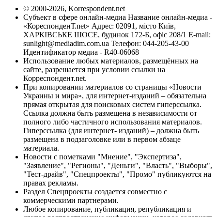
© 2000-2026, Korrespondent.net
Субъект в сфере онлайн-медиа Название онлайн-медиа -
«КореспонденТ.net» Адрес: 02091, місто Київ,
ХАРКІВСЬКЕ ШОСЕ, будинок 172-Б, офіс 208/1 E-mail:
sunlight@mediadim.com.ua
Телефон: 044-205-43-00
Идентификатор медиа - R40-06068
Использование любых материалов, размещённых на
сайте, разрешается при условии ссылки на
Корреспондент.net.
При копировании материалов со страницы «Новости
Украины и мира», для интернет-изданий – обязательна
прямая открытая для поисковых систем гиперссылка.
Ссылка должна быть размещена в независимости от
полного либо частичного использования материалов.
Гиперссылка (для интернет- изданий) – должна быть
размещена в подзаголовке или в первом абзаце
материала.
Новости с пометками "Мнение", "Экспертиза",
"Заявление", "Регионы", "Деньги", "Власть", "Выборы",
"Тест-драйв", "Спецпроекты", "Промо" публикуются на
правах рекламы.
Раздел Спецпроекты создается совместно с
коммерческими партнерами.
Любое копирование, публикация, републикация и