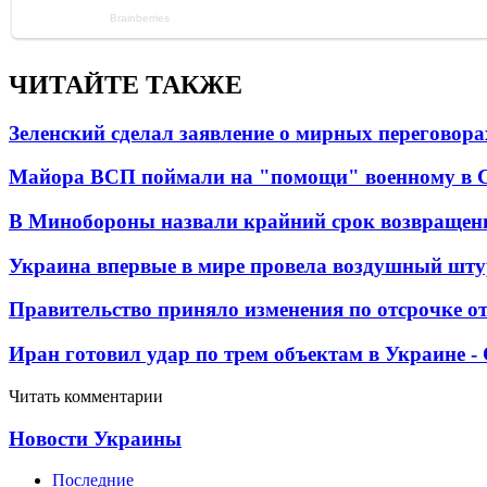
ЧИТАЙТЕ ТАКЖЕ
Зеленский сделал заявление о мирных переговора
Майора ВСП поймали на "помощи" военному в
В Минобороны назвали крайний срок возвращен
Украина впервые в мире провела воздушный шту
Правительство приняло изменения по отсрочке о
Иран готовил удар по трем объектам в Украине 
Читать комментарии
Новости Украины
Последние