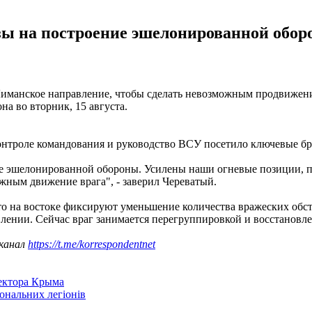
ы на построение эшелонированной оборо
Лиманское направление, чтобы сделать невозможным продвижение
а во вторник, 15 августа.
онтроле командования и руководство ВСУ посетило ключевые бр
ие эшелонированной обороны. Усилены наши огневые позиции, 
жным движение врага", - заверил Череватый.
о на востоке фиксируют уменьшение количества вражеских обст
лении. Сейчас враг занимается перегруппировкой и восстановле
 канал
https://t.me/korrespondentnet
сектора Крыма
іональних легіонів