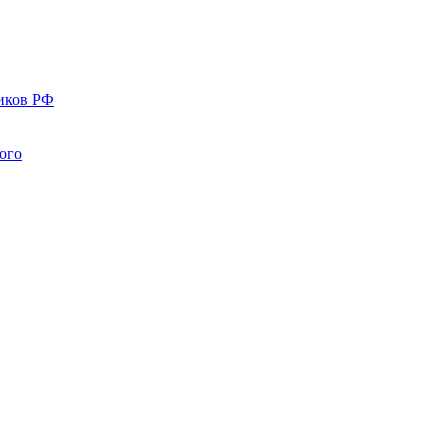
иков РФ
ого