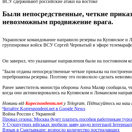
ВСУ сдерживают российские атаки на востоке
Были непосредственные, четкие приказ
невозможным продвижение врага.
Украинское командование направило резервы на Купянское и 
группировки войск ВСУ Сергей Череватый в эфире телемарафон
Он заверил, что указанные направления были на постоянном к
"Были отданы непосредственные четкие приказы на построен
переброшены резервы. Поэтому это позволило сделать невозмо
Ранее заместитель министра обороны Анна Маляр сообщила, чт
когда они активизировались на Купянском и Лиманском направ
Новини від
Кореспондент.net
у Telegram. Підписуйтесь на наш
Читайте Korrespondent.net в Google News
Война России с Украиной
Провал сезона: Москва будет платить пособия работникам тур
У Сухопутних військах зробили заяву щодо інтеграції Інтернац
Взрыв в Сыктывкаре: возросло количество пострадавших