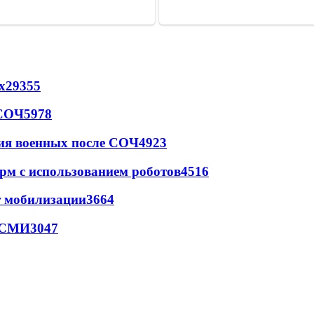
х
29355
 СОЧ
5978
ия военных после СОЧ
4923
рм с использованием роботов
4516
т мобилизации
3664
- СМИ
3047