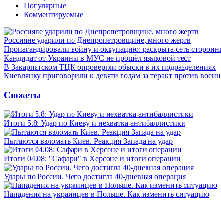
Популярные
Комментируемые
Россияне ударили по Днепропетровщине, много жертв
Пропагандировали войну и оккупацию: раскрыта сеть сторонн
Кандидат от Украины в МУС не прошёл языковой тест
В Закарпатском ТЦК опровергли обыски в их подразделениях
Киевлянку приговорили к девяти годам за теракт против военн
Сюжеты
Итоги 5.8: Удар по Киеву и нехватка антибаллистики
Пытаются взломать Киев. Реакция Запада на удар
Итоги 04.08: "Сафари" в Херсоне и итоги операции
Удары по России. Чего достигла 40-дневная операция
Нападения на украинцев в Польше. Как изменить ситуацию