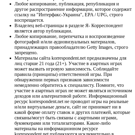
Любое копирование, публикация, републикация и
другое распространение информации, которое содержит
ссылку на "Интерфакс-Украина", EPA / UPG, строго
воспрещается.
Владелец веб-страницы в разделе Я- Корреспондент
является автор публикации.
Любое копирование, перепечатка и воспроизведение
фотографий и/или аудиовизуальных материалов,
принадлежащих правообладателю Getty Images, строго
запрещено.
Материалы сайта korrespondent.net предназначены для
лиц старше 21 года (21+). Участие в азартных играх
может вызвать игровую зависимость. Соблюдайте
правила (принципы) ответственной игры. При
обнаружении первых признаков зависимости
немедленно обратитесь к специалисту. Помните, что
участие в азартных играх не может являться источником
доходов или альтернативой работе. Информационный
ресурс korrespondent.net не проводит игры на реальные
и/или виртуальные деньги, сайт не принимает ни в
какой форме оплату ставок и других платежей, которые
связаны/могут быть связаны с азартными играми,
букмекерами или тотализаторами. Какие-либо
материалы на информационном ресурсе
korrespondent.net публикуются исключительно в