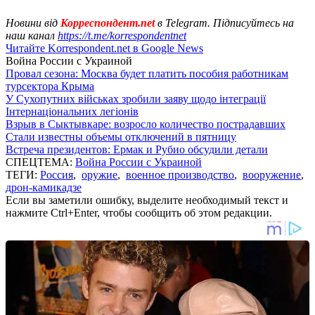
Новини від
Корреспондент.net
в Telegram. Підписуйтесь на
наш канал
https://t.me/korrespondentnet
Читайте Korrespondent.net в Google News
Война России с Украиной
Провал сезона: Москва будет платить пособия работникам
турсектора Крыма
У Сухопутних військах зробили заяву щодо інтеграції
Інтернаціональних легіонів
Взрыв в Сыктывкаре: возросло количество пострадавших
Стали известны объемы отключений в пятницу
Встреча президентов: Ермак и Рубио обсудили детали
СПЕЦТЕМА:
Война России с Украиной
ТЕГИ:
Россия
,
оружие
,
военное производство
,
вооружение
,
дрон-камикадзе
Если вы заметили ошибку, выделите необходимый текст и
нажмите Ctrl+Enter, чтобы сообщить об этом редакции.