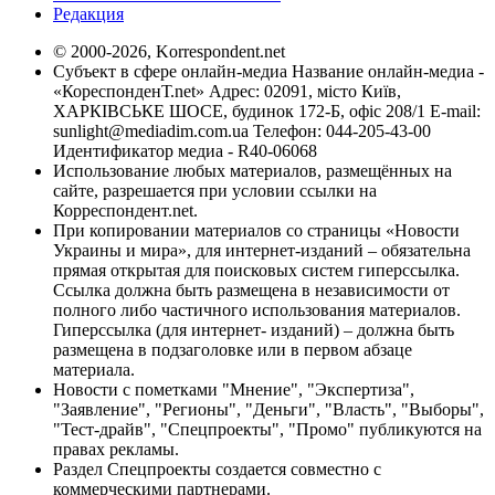
Редакция
© 2000-2026, Korrespondent.net
Субъект в сфере онлайн-медиа Название онлайн-медиа -
«КореспонденТ.net» Адрес: 02091, місто Київ,
ХАРКІВСЬКЕ ШОСЕ, будинок 172-Б, офіс 208/1 E-mail:
sunlight@mediadim.com.ua
Телефон: 044-205-43-00
Идентификатор медиа - R40-06068
Использование любых материалов, размещённых на
сайте, разрешается при условии ссылки на
Корреспондент.net.
При копировании материалов со страницы «Новости
Украины и мира», для интернет-изданий – обязательна
прямая открытая для поисковых систем гиперссылка.
Ссылка должна быть размещена в независимости от
полного либо частичного использования материалов.
Гиперссылка (для интернет- изданий) – должна быть
размещена в подзаголовке или в первом абзаце
материала.
Новости с пометками "Мнение", "Экспертиза",
"Заявление", "Регионы", "Деньги", "Власть", "Выборы",
"Тест-драйв", "Спецпроекты", "Промо" публикуются на
правах рекламы.
Раздел Спецпроекты создается совместно с
коммерческими партнерами.