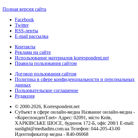
Полная версия сайта
Facebook
Twitter
RSS-ленты
E-mail рассылка
Контакты
Реклама на сайте
Использование материалов korrespondent.net
Правила пользования сайтом
Договор пользования сайтом
Политика в сфере конфиденциальности и персональных
данных
Пользовательское соглашение
Редакция
© 2000-2026, Korrespondent.net
Субъект в сфере онлайн-медиа Название онлайн-медиа -
«КореспонденТ.net» Адрес: 02091, місто Київ,
ХАРКІВСЬКЕ ШОСЕ, будинок 172-Б, офіс 208/1 E-mail:
sunlight@mediadim.com.ua
Телефон: 044-205-43-00
Идентификатор медиа - R40-06068