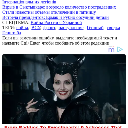
Інтернаціональних легіонів
Взрыв в Сыктывкаре: возросло количество пострадавших
Стали известны объемы отключений в пятницу
Встреча президентов: Ермак и Рубио обсудили детали
СПЕЦТЕМА:
Война России с Украиной
ТЕГИ:
война
,
ВСУ
,
фронт
,
наступление
,
Генштаб
,
сводка
Генштаба
Если вы заметили ошибку, выделите необходимый текст и
нажмите Ctrl+Enter, чтобы сообщить об этом редакции.