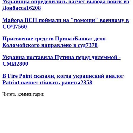
Украинцы определились насчет вывода войск из
Донбасса
16208
Майора ВСП поймали на "помощи" военному в
СОЧ
7560
Присвоение средств ПриватБанка: дело
Коломойского направлено в суд
7378
Украина поставила Путина перед дилеммой -
СМИ
2800
В Fire Point сказали, когда украинский аналог
Patriot начнет сбивать ракеты
2358
Читать комментарии