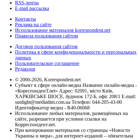
RSS-ленты
E-mail рассылка
Контакты
Реклама на сайте
Использование материалов korrespondent.net
Правила пользования сайтом
Договор пользования сайтом
Политика в сфере конфиденциальности и персональных
данных
Пользовательское соглашение
Редакция
© 2000-2026, Korrespondent.net
Субъект в сфере онлайн-медиа Название онлайн-медиа -
«КореспонденТ.net» Адрес: 02091, місто Київ,
ХАРКІВСЬКЕ ШОСЕ, будинок 172-Б, офіс 208/1 E-mail:
sunlight@mediadim.com.ua
Телефон: 044-205-43-00
Идентификатор медиа - R40-06068
Использование любых материалов, размещённых на
сайте, разрешается при условии ссылки на
Корреспондент.net.
При копировании материалов со страницы «Новости
Украины и мира», для интернет-изданий – обязательна