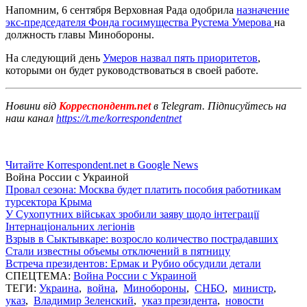
Напомним, 6 сентября Верховная Рада одобрила
назначение
экс-председателя Фонда госимущества Рустема Умерова
на
должность главы Минобороны.
На следующий день
Умеров назвал пять приоритетов
,
которыми он будет руководствоваться в своей работе.
Новини від
Корреспондент.net
в Telegram. Підписуйтесь на
наш канал
https://t.me/korrespondentnet
Читайте Korrespondent.net в Google News
Война России с Украиной
Провал сезона: Москва будет платить пособия работникам
турсектора Крыма
У Сухопутних військах зробили заяву щодо інтеграції
Інтернаціональних легіонів
Взрыв в Сыктывкаре: возросло количество пострадавших
Стали известны объемы отключений в пятницу
Встреча президентов: Ермак и Рубио обсудили детали
СПЕЦТЕМА:
Война России с Украиной
ТЕГИ:
Украина
,
война
,
Минобороны
,
СНБО
,
министр
,
указ
,
Владимир Зеленский
,
указ президента
,
новости