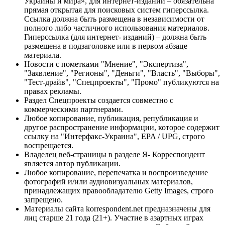
Украины и мира», для интернет-изданий – обязательна
прямая открытая для поисковых систем гиперссылка.
Ссылка должна быть размещена в независимости от
полного либо частичного использования материалов.
Гиперссылка (для интернет- изданий) – должна быть
размещена в подзаголовке или в первом абзаце
материала.
Новости с пометками "Мнение", "Экспертиза",
"Заявление", "Регионы", "Деньги", "Власть", "Выборы",
"Тест-драйв", "Спецпроекты", "Промо" публикуются на
правах рекламы.
Раздел Спецпроекты создается совместно с
коммерческими партнерами.
Любое копирование, публикация, републикация и
другое распространение информации, которое содержит
ссылку на "Интерфакс-Украина", EPA / UPG, строго
воспрещается.
Владелец веб-страницы в разделе Я- Корреспондент
является автор публикации.
Любое копирование, перепечатка и воспроизведение
фотографий и/или аудиовизуальных материалов,
принадлежащих правообладателю Getty Images, строго
запрещено.
Материалы сайта korrespondent.net предназначены для
лиц старше 21 года (21+). Участие в азартных играх