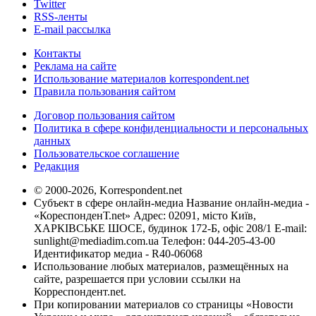
Twitter
RSS-ленты
E-mail рассылка
Контакты
Реклама на сайте
Использование материалов korrespondent.net
Правила пользования сайтом
Договор пользования сайтом
Политика в сфере конфиденциальности и персональных
данных
Пользовательское соглашение
Редакция
© 2000-2026, Korrespondent.net
Субъект в сфере онлайн-медиа Название онлайн-медиа -
«КореспонденТ.net» Адрес: 02091, місто Київ,
ХАРКІВСЬКЕ ШОСЕ, будинок 172-Б, офіс 208/1 E-mail:
sunlight@mediadim.com.ua
Телефон: 044-205-43-00
Идентификатор медиа - R40-06068
Использование любых материалов, размещённых на
сайте, разрешается при условии ссылки на
Корреспондент.net.
При копировании материалов со страницы «Новости