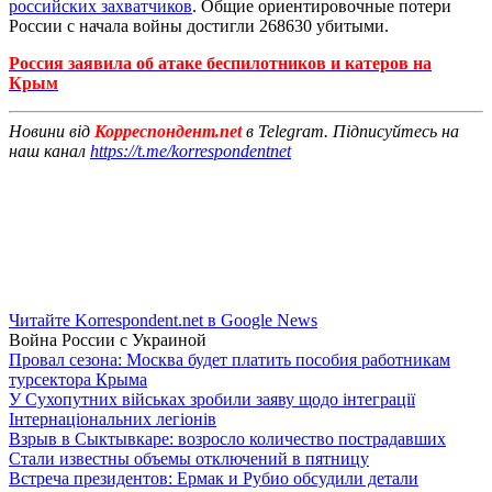
российских захватчиков
. Общие ориентировочные потери
России с начала войны достигли 268630 убитыми.
Россия заявила об атаке беспилотников и катеров на
Крым
Новини від
Корреспондент.net
в Telegram. Підписуйтесь на
наш канал
https://t.me/korrespondentnet
Читайте Korrespondent.net в Google News
Война России с Украиной
Провал сезона: Москва будет платить пособия работникам
турсектора Крыма
У Сухопутних військах зробили заяву щодо інтеграції
Інтернаціональних легіонів
Взрыв в Сыктывкаре: возросло количество пострадавших
Стали известны объемы отключений в пятницу
Встреча президентов: Ермак и Рубио обсудили детали