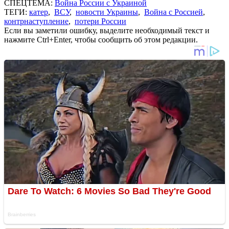
СПЕЦТЕМА:
Война России с Украиной
ТЕГИ:
катер
,
ВСУ
,
новости Украины
,
Война с Россией
,
контрнаступление
,
потери России
Если вы заметили ошибку, выделите необходимый текст и
нажмите Ctrl+Enter, чтобы сообщить об этом редакции.