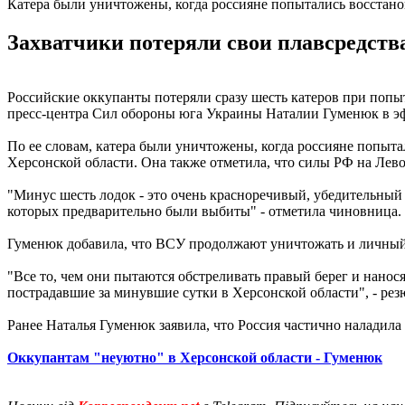
Катера были уничтожены, когда россияне попытались восстан
Захватчики потеряли свои плавсредств
Российские оккупанты потеряли сразу шесть катеров при попы
пресс-центра Сил обороны юга Украины Наталии Гуменюк в 
По ее словам, катера были уничтожены, когда россияне попыт
Херсонской области. Она также отметила, что силы РФ на Лев
"Минус шесть лодок - это очень красноречивый, убедительный 
которых предварительно были выбиты" - отметила чиновница.
Гуменюк добавила, что ВСУ продолжают уничтожать и личный 
"Все то, чем они пытаются обстреливать правый берег и нанос
пострадавшие за минувшие сутки в Херсонской области", - рез
Ранее Наталья Гуменюк заявила, что Россия частично наладила
Оккупантам "неуютно" в Херсонской области - Гуменюк