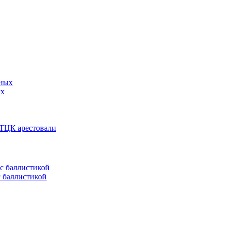
ых
 ТЦК арестовали
с баллистикой