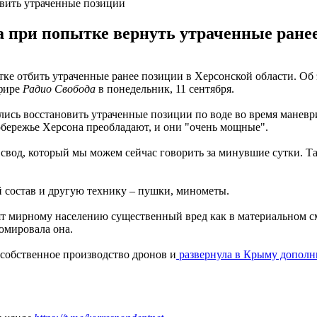
овить утраченные позиции
а при попытке вернуть утраченные ранее
тке отбить утраченные ранее позиции в Херсонской области. О
эфире
Радио Свобода
в понедельник, 11 сентября.
ались восстановить утраченные позиции по воде во время манев
обережье Херсона преобладают, и они "очень мощные".
свод, который мы можем сейчас говорить за минувшие сутки. Так
состав и другую технику – пушки, минометы.
ят мирному населению существенный вред как в материальном см
юмировала она.
 собственное производство дронов и
развернула в Крыму допол