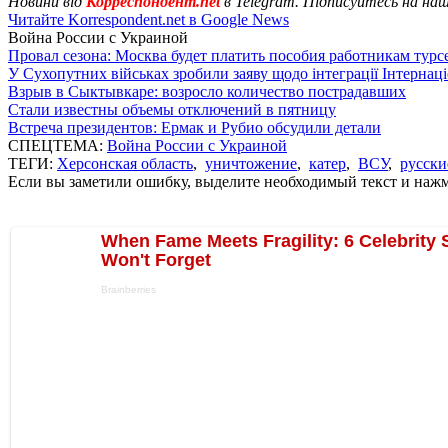
Новини від
Корреспондент.net
в Telegram. Підписуйтесь на на
Читайте Korrespondent.net в Google News
Война России с Украиной
Провал сезона: Москва будет платить пособия работникам тур
У Сухопутних військах зробили заяву щодо інтеграції Інтернац
Взрыв в Сыктывкаре: возросло количество пострадавших
Стали известны объемы отключений в пятницу
Встреча президентов: Ермак и Рубио обсудили детали
СПЕЦТЕМА:
Война России с Украиной
ТЕГИ:
Херсонская область
,
уничтожение
,
катер
,
ВСУ
,
русски
Если вы заметили ошибку, выделите необходимый текст и нажми