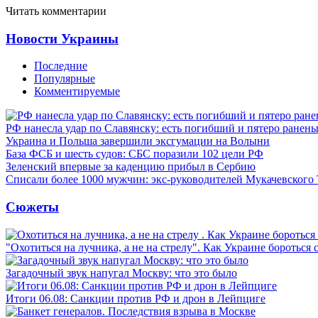
Читать комментарии
Новости Украины
Последние
Популярные
Комментируемые
РФ нанесла удар по Славянску: есть погибший и пятеро ранен
Украина и Польша завершили эксгумации на Волыни
База ФСБ и шесть судов: СБС поразили 102 цели РФ
Зеленский впервые за каденцию прибыл в Сербию
Списали более 1000 мужчин: экс-руководителей Мукачевского
Сюжеты
"Охотиться на лучника, а не на стрелу". Как Украине бороться 
Загадочный звук напугал Москву: что это было
Итоги 06.08: Санкции против РФ и дрон в Лейпциге