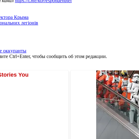
ш канал
https://t.me/korrespondentnet
сектора Крыма
іональних легіонів
е оккупанты
те Ctrl+Enter, чтобы сообщить об этом редакции.