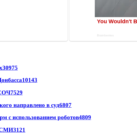
х
30975
Донбасса
10143
 СОЧ
7529
кого направлено в суд
6807
рм с использованием роботов
4809
- СМИ
3121