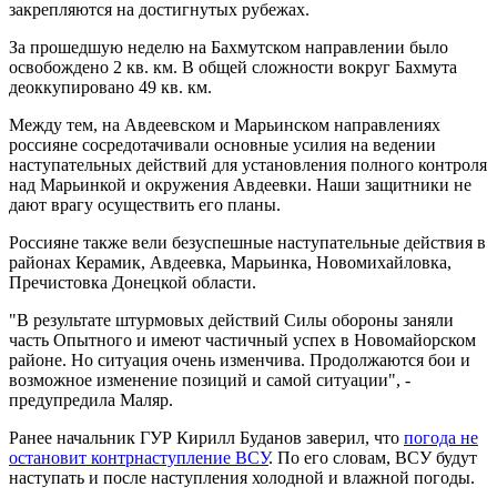
закрепляются на достигнутых рубежах.
За прошедшую неделю на Бахмутском направлении было
освобождено 2 кв. км. В общей сложности вокруг Бахмута
деоккупировано 49 кв. км.
Между тем, на Авдеевском и Марьинском направлениях
россияне сосредотачивали основные усилия на ведении
наступательных действий для установления полного контроля
над Марьинкой и окружения Авдеевки. Наши защитники не
дают врагу осуществить его планы.
Россияне также вели безуспешные наступательные действия в
районах Керамик, Авдеевка, Марьинка, Новомихайловка,
Пречистовка Донецкой области.
"В результате штурмовых действий Силы обороны заняли
часть Опытного и имеют частичный успех в Новомайорском
районе. Но ситуация очень изменчива. Продолжаются бои и
возможное изменение позиций и самой ситуации", -
предупредила Маляр.
Ранее начальник ГУР Кирилл Буданов заверил, что
погода не
остановит контрнаступление ВСУ
. По его словам, ВСУ будут
наступать и после наступления холодной и влажной погоды.