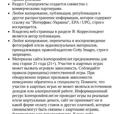
Раздел Спецпроекты создается совместно с
коммерческими партнерами.
Любое копирование, публикация, републикация и
другое распространение информации, которое содержит
ссылку на "Интерфакс-Украина", EPA / UPG, строго
воспрещается.
Владелец веб-страницы в разделе Я- Корреспондент
является автор публикации.
Любое копирование, перепечатка и воспроизведение
фотографий и/или аудиовизуальных материалов,
принадлежащих правообладателю Getty Images, строго
запрещено.
Материалы сайта korrespondent.net предназначены для
лиц старше 21 года (21+). Участие в азартных играх
может вызвать игровую зависимость. Соблюдайте
правила (принципы) ответственной игры. При
обнаружении первых признаков зависимости
немедленно обратитесь к специалисту. Помните, что
участие в азартных играх не может являться источником
доходов или альтернативой работе. Информационный
ресурс korrespondent.net не проводит игры на реальные
и/или виртуальные деньги, сайт не принимает ни в
какой форме оплату ставок и других платежей, которые
связаны/могут быть связаны с азартными играми,
букмекерами или тотализаторами. Какие-либо