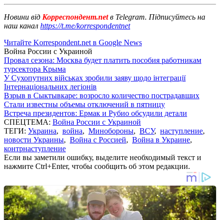
Новини від
Корреспондент.net
в Telegram. Підписуйтесь на
наш канал
https://t.me/korrespondentnet
Читайте Korrespondent.net в Google News
Война России с Украиной
Провал сезона: Москва будет платить пособия работникам
турсектора Крыма
У Сухопутних військах зробили заяву щодо інтеграції
Інтернаціональних легіонів
Взрыв в Сыктывкаре: возросло количество пострадавших
Стали известны объемы отключений в пятницу
Встреча президентов: Ермак и Рубио обсудили детали
СПЕЦТЕМА:
Война России с Украиной
ТЕГИ:
Украина
,
война
,
Минобороны
,
ВСУ
,
наступление
,
новости Украины
,
Война с Россией
,
Война в Украине
,
контрнаступление
Если вы заметили ошибку, выделите необходимый текст и
нажмите Ctrl+Enter, чтобы сообщить об этом редакции.