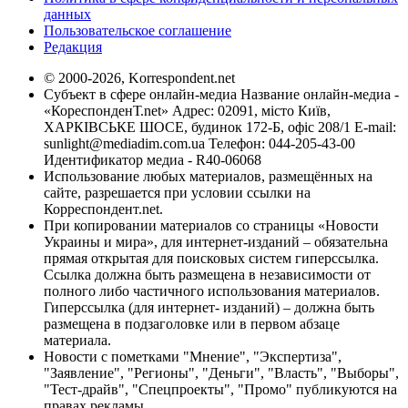
данных
Пользовательское соглашение
Редакция
© 2000-2026, Korrespondent.net
Субъект в сфере онлайн-медиа Название онлайн-медиа -
«КореспонденТ.net» Адрес: 02091, місто Київ,
ХАРКІВСЬКЕ ШОСЕ, будинок 172-Б, офіс 208/1 E-mail:
sunlight@mediadim.com.ua
Телефон: 044-205-43-00
Идентификатор медиа - R40-06068
Использование любых материалов, размещённых на
сайте, разрешается при условии ссылки на
Корреспондент.net.
При копировании материалов со страницы «Новости
Украины и мира», для интернет-изданий – обязательна
прямая открытая для поисковых систем гиперссылка.
Ссылка должна быть размещена в независимости от
полного либо частичного использования материалов.
Гиперссылка (для интернет- изданий) – должна быть
размещена в подзаголовке или в первом абзаце
материала.
Новости с пометками "Мнение", "Экспертиза",
"Заявление", "Регионы", "Деньги", "Власть", "Выборы",
"Тест-драйв", "Спецпроекты", "Промо" публикуются на
правах рекламы.