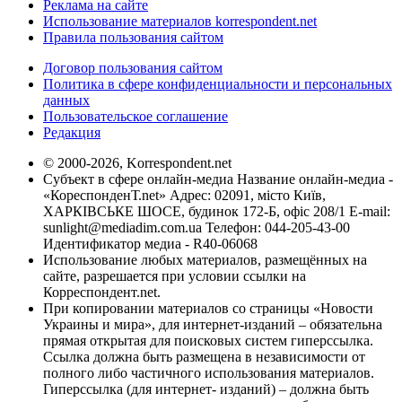
Реклама на сайте
Использование материалов korrespondent.net
Правила пользования сайтом
Договор пользования сайтом
Политика в сфере конфиденциальности и персональных
данных
Пользовательское соглашение
Редакция
© 2000-2026, Korrespondent.net
Субъект в сфере онлайн-медиа Название онлайн-медиа -
«КореспонденТ.net» Адрес: 02091, місто Київ,
ХАРКІВСЬКЕ ШОСЕ, будинок 172-Б, офіс 208/1 E-mail:
sunlight@mediadim.com.ua
Телефон: 044-205-43-00
Идентификатор медиа - R40-06068
Использование любых материалов, размещённых на
сайте, разрешается при условии ссылки на
Корреспондент.net.
При копировании материалов со страницы «Новости
Украины и мира», для интернет-изданий – обязательна
прямая открытая для поисковых систем гиперссылка.
Ссылка должна быть размещена в независимости от
полного либо частичного использования материалов.
Гиперссылка (для интернет- изданий) – должна быть