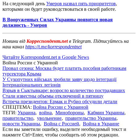
На следующий день
Умеров назвал пять приоритетов
,
которыми он будет руководствоваться в своей работе.
В Вооруженных Силах Украины появится новая
должность - Умеров
Новини від
Корреспондент.net
в Telegram. Підписуйтесь на
наш канал
https://t.me/korrespondentnet
Читайте Korrespondent.net в Google News
Война России с Украиной
Провал сезона: Москва будет платить пособия работникам
турсектора Крыма
У Сухопутних військах зробили заяву щодо інтеграції
Інтернаціональних легіонів
Взрыв в Сыктывкаре: возросло количество пострадавших
Стали известны объемы отключений в пятницу
Встреча президентов: Ермак и Рубио обсудили детали
СПЕЦТЕМА:
Война России с Украиной
ТЕГИ:
Украина
,
война
,
Минобороны
,
Кабмин Украины
,
правительство
,
увольнение
,
правительство Украины
,
новости Украины
,
Война с Россией
,
Война в Украине
Если вы заметили ошибку, выделите необходимый текст и
нажмите Ctrl+Enter, чтобы сообщить об этом редакции.