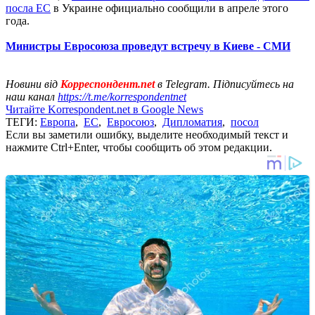
посла ЕС
в Украине официально сообщили в апреле этого
года.
Министры Евросоюза проведут встречу в Киеве - СМИ
Новини від
Корреспондент.net
в Telegram. Підписуйтесь на
наш канал
https://t.me/korrespondentnet
Читайте Korrespondent.net в Google News
ТЕГИ:
Европа
,
ЕС
,
Евросоюз
,
Дипломатия
,
посол
Если вы заметили ошибку, выделите необходимый текст и
нажмите Ctrl+Enter, чтобы сообщить об этом редакции.