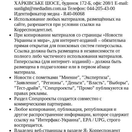
ХАРКІВСЬКЕ ШОСЕ, будинок 172-Б, офіс 208/1 E-mail:
sunlight@mediadim.com.ua
Телефон: 044-205-43-00
Идентификатор медиа - R40-06068
Использование любых материалов, размещённых на
сайте, разрешается при условии ссылки на
Корреспондент.net.
При копировании материалов со страницы «Новости
Украины и мира», для интернет-изданий – обязательна
прямая открытая для поисковых систем гиперссылка.
Ссылка должна быть размещена в независимости от
полного либо частичного использования материалов.
Гиперссылка (для интернет- изданий) – должна быть
размещена в подзаголовке или в первом абзаце
материала.
Новости с пометками "Мнение", "Экспертиза",
"Заявление", "Регионы", "Деньги", "Власть", "Выборы",
"Тест-драйв", "Спецпроекты", "Промо" публикуются на
правах рекламы.
Раздел Спецпроекты создается совместно с
коммерческими партнерами.
Любое копирование, публикация, републикация и
другое распространение информации, которое содержит
ссылку на "Интерфакс-Украина", EPA / UPG, строго
воспрещается.
Владелец веб-страницы в разделе Я- Корреспондент