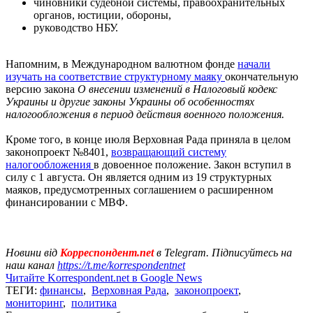
чиновники судебной системы, правоохранительных
органов, юстиции, обороны,
руководство НБУ.
Напомним, в Международном валютном фонде
начали
изучать на соответствие структурному маяку
окончательную
версию закона
О внесении изменений в Налоговый кодекс
Украины и другие законы Украины об особенностях
налогообложения в период действия военного положения.
Кроме того, в конце июля Верховная Рада приняла в целом
законопроект №8401,
возвращающий систему
налогообложения
в довоенное положение. Закон вступил в
силу с 1 августа. Он является одним из 19 структурных
маяков, предусмотренных соглашением о расширенном
финансировании с МВФ.
Новини від
Корреспондент.net
в Telegram. Підписуйтесь на
наш канал
https://t.me/korrespondentnet
Читайте Korrespondent.net в Google News
ТЕГИ:
финансы
,
Верховная Рада
,
законопроект
,
мониторинг
,
политика