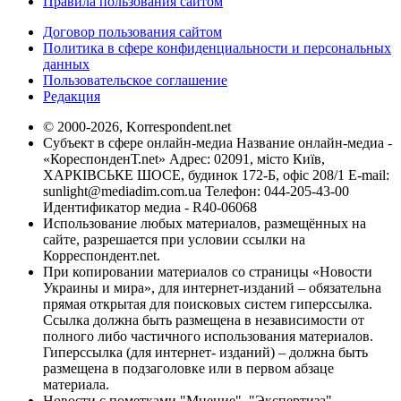
Правила пользования сайтом
Договор пользования сайтом
Политика в сфере конфиденциальности и персональных
данных
Пользовательское соглашение
Редакция
© 2000-2026, Korrespondent.net
Субъект в сфере онлайн-медиа Название онлайн-медиа -
«КореспонденТ.net» Адрес: 02091, місто Київ,
ХАРКІВСЬКЕ ШОСЕ, будинок 172-Б, офіс 208/1 E-mail:
sunlight@mediadim.com.ua
Телефон: 044-205-43-00
Идентификатор медиа - R40-06068
Использование любых материалов, размещённых на
сайте, разрешается при условии ссылки на
Корреспондент.net.
При копировании материалов со страницы «Новости
Украины и мира», для интернет-изданий – обязательна
прямая открытая для поисковых систем гиперссылка.
Ссылка должна быть размещена в независимости от
полного либо частичного использования материалов.
Гиперссылка (для интернет- изданий) – должна быть
размещена в подзаголовке или в первом абзаце
материала.
Новости с пометками "Мнение", "Экспертиза",