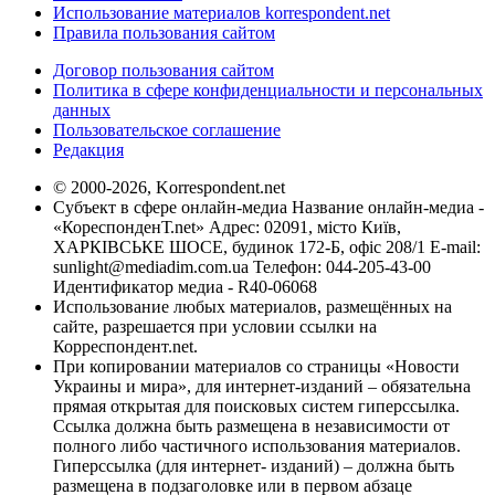
Использование материалов korrespondent.net
Правила пользования сайтом
Договор пользования сайтом
Политика в сфере конфиденциальности и персональных
данных
Пользовательское соглашение
Редакция
© 2000-2026, Korrespondent.net
Субъект в сфере онлайн-медиа Название онлайн-медиа -
«КореспонденТ.net» Адрес: 02091, місто Київ,
ХАРКІВСЬКЕ ШОСЕ, будинок 172-Б, офіс 208/1 E-mail:
sunlight@mediadim.com.ua
Телефон: 044-205-43-00
Идентификатор медиа - R40-06068
Использование любых материалов, размещённых на
сайте, разрешается при условии ссылки на
Корреспондент.net.
При копировании материалов со страницы «Новости
Украины и мира», для интернет-изданий – обязательна
прямая открытая для поисковых систем гиперссылка.
Ссылка должна быть размещена в независимости от
полного либо частичного использования материалов.
Гиперссылка (для интернет- изданий) – должна быть
размещена в подзаголовке или в первом абзаце