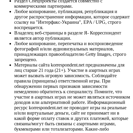
Раздел Спецпроекты создается совместно с
коммерческими партнерами.
Любое копирование, публикация, републикация и
другое распространение информации, которое содержит
ссылку на "Интерфакс-Украина", EPA / UPG, строго
воспрещается.
Владелец веб-страницы в разделе Я- Корреспондент
является автор публикации.
Любое копирование, перепечатка и воспроизведение
фотографий и/или аудиовизуальных материалов,
принадлежащих правообладателю Getty Images, строго
запрещено.
Материалы сайта korrespondent.net предназначены для
лиц старше 21 года (21+). Участие в азартных играх
может вызвать игровую зависимость. Соблюдайте
правила (принципы) ответственной игры. При
обнаружении первых признаков зависимости
немедленно обратитесь к специалисту. Помните, что
участие в азартных играх не может являться источником
доходов или альтернативой работе. Информационный
ресурс korrespondent.net не проводит игры на реальные
и/или виртуальные деньги, сайт не принимает ни в
какой форме оплату ставок и других платежей, которые
связаны/могут быть связаны с азартными играми,
букмекерами или тотализаторами. Какие-либо