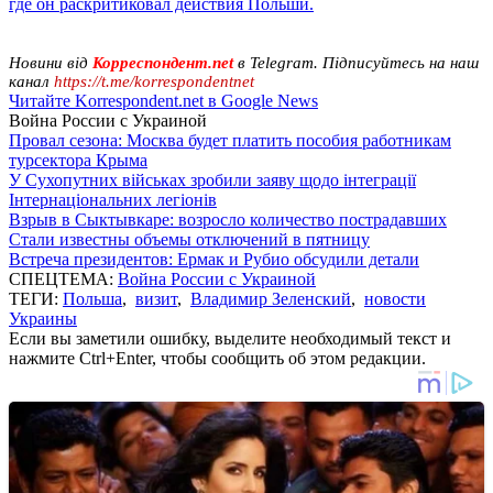
где он раскритиковал действия Польши.
Новини від
Корреспондент.net
в Telegram. Підписуйтесь на наш
канал
https://t.me/korrespondentnet
Читайте Korrespondent.net в Google News
Война России с Украиной
Провал сезона: Москва будет платить пособия работникам
турсектора Крыма
У Сухопутних військах зробили заяву щодо інтеграції
Інтернаціональних легіонів
Взрыв в Сыктывкаре: возросло количество пострадавших
Стали известны объемы отключений в пятницу
Встреча президентов: Ермак и Рубио обсудили детали
СПЕЦТЕМА:
Война России с Украиной
ТЕГИ:
Польша
,
визит
,
Владимир Зеленский
,
новости
Украины
Если вы заметили ошибку, выделите необходимый текст и
нажмите Ctrl+Enter, чтобы сообщить об этом редакции.