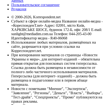
данных
Пользовательское соглашение
Редакция
© 2000-2026, Korrespondent.net
Субъект в сфере онлайн-медиа Название онлайн-медиа -
«КореспонденТ.net» Адрес: 02091, місто Київ,
ХАРКІВСЬКЕ ШОСЕ, будинок 172-Б, офіс 208/1 E-mail:
sunlight@mediadim.com.ua
Телефон: 044-205-43-00
Идентификатор медиа - R40-06068
Использование любых материалов, размещённых на
сайте, разрешается при условии ссылки на
Корреспондент.net.
При копировании материалов со страницы «Новости
Украины и мира», для интернет-изданий – обязательна
прямая открытая для поисковых систем гиперссылка.
Ссылка должна быть размещена в независимости от
полного либо частичного использования материалов.
Гиперссылка (для интернет- изданий) – должна быть
размещена в подзаголовке или в первом абзаце
материала.
Новости с пометками "Мнение", "Экспертиза",
"Заявление", "Регионы", "Деньги", "Власть", "Выборы",
"Тест-драйв", "Спецпроекты", "Промо" публикуются на
правах рекламы.