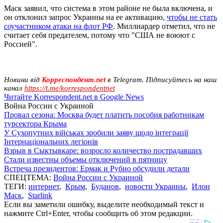
Маск заявил, что система в этом районе не была включена, и
он отклонил запрос Украины на ее активацию,
чтобы не стать
соучастником атаки на флот РФ
. Миллиардер отметил, что не
считает себя предателем, потому что "США не воюют с
Россией".
Новини від
Корреспондент.net
в Telegram. Підписуйтесь на наш
канал
https://t.me/korrespondentnet
Читайте Korrespondent.net в Google News
Война России с Украиной
Провал сезона: Москва будет платить пособия работникам
турсектора Крыма
У Сухопутних військах зробили заяву щодо інтеграції
Інтернаціональних легіонів
Взрыв в Сыктывкаре: возросло количество пострадавших
Стали известны объемы отключений в пятницу
Встреча президентов: Ермак и Рубио обсудили детали
СПЕЦТЕМА:
Война России с Украиной
ТЕГИ:
интернет
,
Крым
,
Буданов
,
новости Украины
,
Илон
Маск
,
Starlink
Если вы заметили ошибку, выделите необходимый текст и
нажмите Ctrl+Enter, чтобы сообщить об этом редакции.