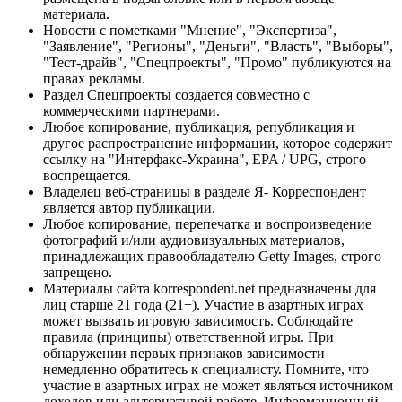
материала.
Новости с пометками "Мнение", "Экспертиза",
"Заявление", "Регионы", "Деньги", "Власть", "Выборы",
"Тест-драйв", "Спецпроекты", "Промо" публикуются на
правах рекламы.
Раздел Спецпроекты создается совместно с
коммерческими партнерами.
Любое копирование, публикация, републикация и
другое распространение информации, которое содержит
ссылку на "Интерфакс-Украина", EPA / UPG, строго
воспрещается.
Владелец веб-страницы в разделе Я- Корреспондент
является автор публикации.
Любое копирование, перепечатка и воспроизведение
фотографий и/или аудиовизуальных материалов,
принадлежащих правообладателю Getty Images, строго
запрещено.
Материалы сайта korrespondent.net предназначены для
лиц старше 21 года (21+). Участие в азартных играх
может вызвать игровую зависимость. Соблюдайте
правила (принципы) ответственной игры. При
обнаружении первых признаков зависимости
немедленно обратитесь к специалисту. Помните, что
участие в азартных играх не может являться источником
доходов или альтернативой работе. Информационный