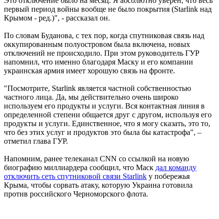
Это отключение было на месяц. Я абсолютно уверен, что весь
первый период войны вообще не было покрытия (Starlink над
Крымом - ред.)", - рассказал он.
По словам Буданова, с тех пор, когда спутниковая связь над
оккупированным полуостровом была включена, новых
отключений не происходило. При этом руководитель ГУР
напомнил, что именно благодаря Маску и его компании
украинская армия имеет хорошую связь на фронте.
"Посмотрите, Starlink является частной собственностью
частного лица. Да, мы действительно очень широко
используем его продукты и услуги. Вся контактная линия в
определенной степени общается друг с другом, используя его
продукты и услуги. Единственное, что я могу сказать, это то,
что без этих услуг и продуктов это была бы катастрофа", –
отметил глава ГУР.
Напомним, ранее телеканал CNN со ссылкой на новую
биографию миллиардера сообщил, что Маск
дал команду
отключить сеть спутниковой связи Starlink
у побережья
Крыма, чтобы сорвать атаку, которую Украина готовила
против российского Черноморского флота.