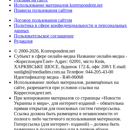
Использование материалов korrespondent.net
Правила пользования сайтом
Договор пользования сайтом
Политика в сфере конфиденциальности и персональных
данных
Пользовательское соглашение
Редакция
© 2000-2026, Korrespondent.net
Субъект в сфере онлайн-медиа Название онлайн-медиа -
«КореспонденТ.net» Адрес: 02091, місто Київ,
ХАРКІВСЬКЕ ШОСЕ, будинок 172-Б, офіс 208/1 E-mail:
sunlight@mediadim.com.ua
Телефон: 044-205-43-00
Идентификатор медиа - R40-06068
Использование любых материалов, размещённых на
сайте, разрешается при условии ссылки на
Корреспондент.net.
При копировании материалов со страницы «Новости
Украины и мира», для интернет-изданий – обязательна
прямая открытая для поисковых систем гиперссылка.
Ссылка должна быть размещена в независимости от
полного либо частичного использования материалов.
Гиперссылка (для интернет- изданий) – должна быть
размещена в подзаголовке или в первом абзаце