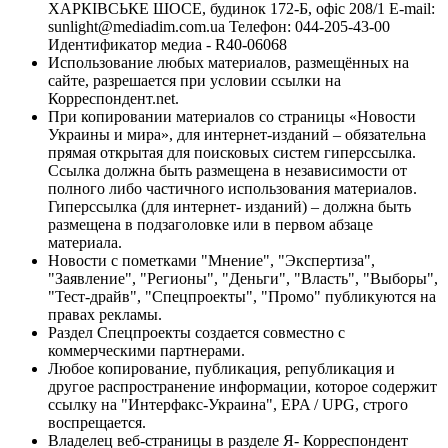
ХАРКІВСЬКЕ ШОСЕ, будинок 172-Б, офіс 208/1 E-mail:
sunlight@mediadim.com.ua
Телефон: 044-205-43-00
Идентификатор медиа - R40-06068
Использование любых материалов, размещённых на
сайте, разрешается при условии ссылки на
Корреспондент.net.
При копировании материалов со страницы «Новости
Украины и мира», для интернет-изданий – обязательна
прямая открытая для поисковых систем гиперссылка.
Ссылка должна быть размещена в независимости от
полного либо частичного использования материалов.
Гиперссылка (для интернет- изданий) – должна быть
размещена в подзаголовке или в первом абзаце
материала.
Новости с пометками "Мнение", "Экспертиза",
"Заявление", "Регионы", "Деньги", "Власть", "Выборы",
"Тест-драйв", "Спецпроекты", "Промо" публикуются на
правах рекламы.
Раздел Спецпроекты создается совместно с
коммерческими партнерами.
Любое копирование, публикация, републикация и
другое распространение информации, которое содержит
ссылку на "Интерфакс-Украина", EPA / UPG, строго
воспрещается.
Владелец веб-страницы в разделе Я- Корреспондент