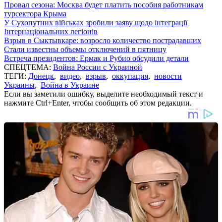
Провал сезона: Москва будет платить пособия работникам
турсектора Крыма
У Сухопутних військах зробили заяву щодо інтеграції
Інтернаціональних легіонів
Взрыв в Сыктывкаре: возросло количество пострадавших
Стали известны объемы отключений в пятницу
Встреча президентов: Ермак и Рубио обсудили детали
СПЕЦТЕМА:
Война России с Украиной
ТЕГИ:
Донецк
,
видео
,
взрыв
,
оккупация
,
новости
Украины
,
Война в Украине
Если вы заметили ошибку, выделите необходимый текст и
нажмите Ctrl+Enter, чтобы сообщить об этом редакции.