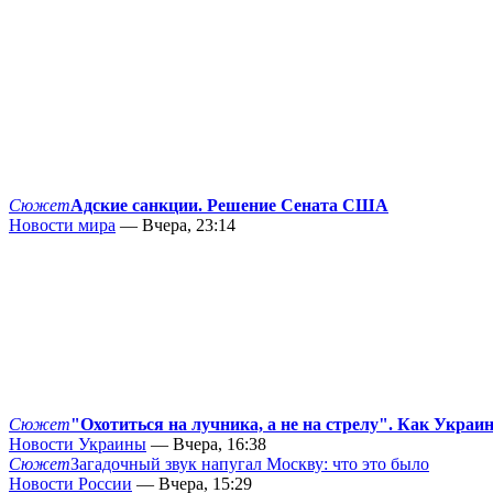
Сюжет
Адские санкции. Решение Сената США
Новости мира
— Вчера, 23:14
Сюжет
"Охотиться на лучника, а не на стрелу". Как Украи
Новости Украины
— Вчера, 16:38
Сюжет
Загадочный звук напугал Москву: что это было
Новости России
— Вчера, 15:29