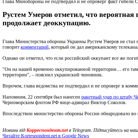
Глава Минобороны не подтвердил и не опроверг факт гибели 
Рустем Умеров отметил, что вероятная 
продолжает деоккупацию.
Глава Министерства обороны Украины Рустем Умеров не стал 
говорит
комментарий
, который он дал американскому телекана
Однако он отметил, что если российский оккупант все же погиб
"Он на нашей временно оккупированной территории… его там в
территории", – пояснил украинский чиновник.
Впрочем, глава ведомства не подтвердил и не опроверг в комм
Напомним, 22 сентября был нанесен
ракетный удар по штабу 
Черноморским флотом РФ вице-адмирал Виктор Соколов.
Впоследствии министерство обороны России обнародовало во вт
Новини від
Корреспондент.net
в Telegram. Підписуйтесь на на
Читайте Korrespondent.net в Google News