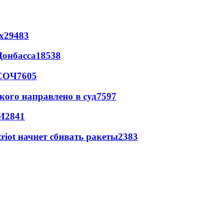
х
29483
Донбасса
18538
 СОЧ
7605
кого направлено в суд
7597
И
2841
triot начнет сбивать ракеты
2383