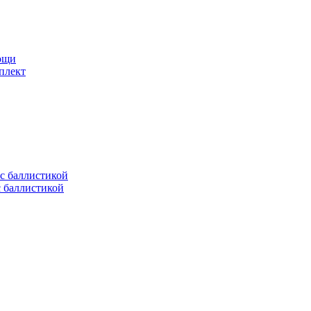
мощи
плект
с баллистикой