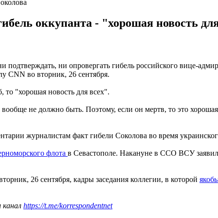
Соколова
гибель оккупанта - "хорошая новость для
ни подтверждать, ни опровергать гибель российского вице-адм
лу CNN во вторник, 26 сентября.
, то "хорошая новость для всех".
ообще не должно быть. Поэтому, если он мертв, то это хороша
ентарии журналистам факт гибели Соколова во время украинског
Черноморского флота
в Севастополе. Накануне в ССО ВСУ заявил
орник, 26 сентября, кадры заседания коллегии, в которой
якоб
ш канал
https://t.me/korrespondentnet