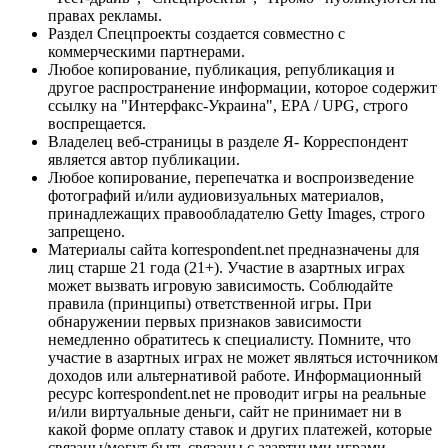
правах рекламы.
Раздел Спецпроекты создается совместно с
коммерческими партнерами.
Любое копирование, публикация, републикация и
другое распространение информации, которое содержит
ссылку на "Интерфакс-Украина", EPA / UPG, строго
воспрещается.
Владелец веб-страницы в разделе Я- Корреспондент
является автор публикации.
Любое копирование, перепечатка и воспроизведение
фотографий и/или аудиовизуальных материалов,
принадлежащих правообладателю Getty Images, строго
запрещено.
Материалы сайта korrespondent.net предназначены для
лиц старше 21 года (21+). Участие в азартных играх
может вызвать игровую зависимость. Соблюдайте
правила (принципы) ответственной игры. При
обнаружении первых признаков зависимости
немедленно обратитесь к специалисту. Помните, что
участие в азартных играх не может являться источником
доходов или альтернативой работе. Информационный
ресурс korrespondent.net не проводит игры на реальные
и/или виртуальные деньги, сайт не принимает ни в
какой форме оплату ставок и других платежей, которые
связаны/могут быть связаны с азартными играми,