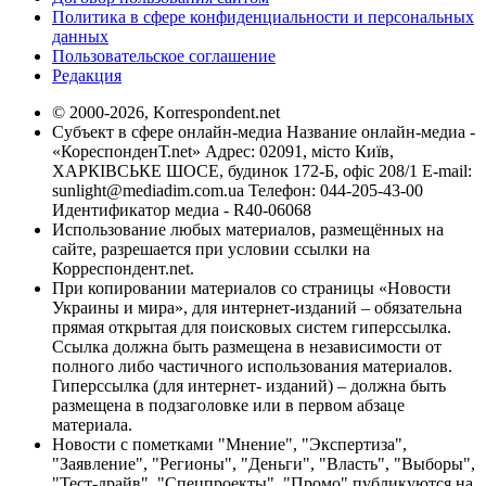
Политика в сфере конфиденциальности и персональных
данных
Пользовательское соглашение
Редакция
© 2000-2026, Korrespondent.net
Субъект в сфере онлайн-медиа Название онлайн-медиа -
«КореспонденТ.net» Адрес: 02091, місто Київ,
ХАРКІВСЬКЕ ШОСЕ, будинок 172-Б, офіс 208/1 E-mail:
sunlight@mediadim.com.ua
Телефон: 044-205-43-00
Идентификатор медиа - R40-06068
Использование любых материалов, размещённых на
сайте, разрешается при условии ссылки на
Корреспондент.net.
При копировании материалов со страницы «Новости
Украины и мира», для интернет-изданий – обязательна
прямая открытая для поисковых систем гиперссылка.
Ссылка должна быть размещена в независимости от
полного либо частичного использования материалов.
Гиперссылка (для интернет- изданий) – должна быть
размещена в подзаголовке или в первом абзаце
материала.
Новости с пометками "Мнение", "Экспертиза",
"Заявление", "Регионы", "Деньги", "Власть", "Выборы",
"Тест-драйв", "Спецпроекты", "Промо" публикуются на