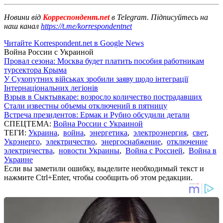
Новини від
Корреспондент.net
в Telegram. Підписуйтесь на
наш канал
https://t.me/korrespondentnet
Читайте Korrespondent.net в Google News
Война России с Украиной
Провал сезона: Москва будет платить пособия работникам
турсектора Крыма
У Сухопутних військах зробили заяву щодо інтеграції
Інтернаціональних легіонів
Взрыв в Сыктывкаре: возросло количество пострадавших
Стали известны объемы отключений в пятницу
Встреча президентов: Ермак и Рубио обсудили детали
СПЕЦТЕМА:
Война России с Украиной
ТЕГИ:
Украина
,
война
,
энергетика
,
электроэнергия
,
свет
,
Укрэнерго
,
электричество
,
энергоснабжение
,
отключение
электричества
,
новости Украины
,
Война с Россией
,
Война в
Украине
Если вы заметили ошибку, выделите необходимый текст и
нажмите Ctrl+Enter, чтобы сообщить об этом редакции.