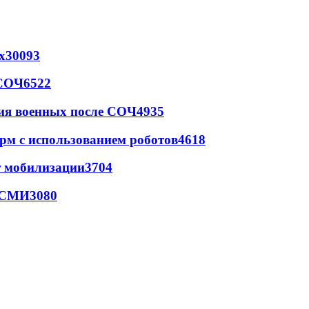
х
30093
 СОЧ
6522
ия военных после СОЧ
4935
рм с использованием роботов
4618
т мобилизации
3704
- СМИ
3080