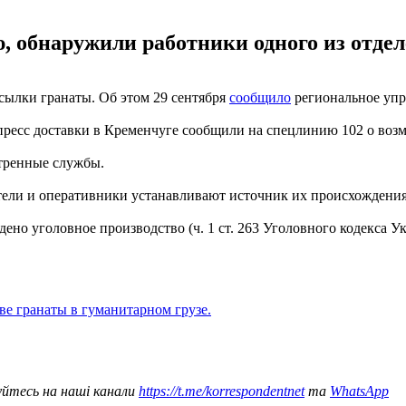
 обнаружили работники одного из отделе
сылки гранаты. Об этом 29 сентября
сообщило
региональное уп
спресс доставки в Кременчуге сообщили на спецлинию 102 о во
тренные службы.
тели и оперативники устанавливают источник их происхождени
но уголовное производство (ч. 1 ст. 263 Уголовного кодекса Ук
е гранаты в гуманитарном грузе.
уйтесь на наші канали
https://t.me/korrespondentnet
та
WhatsApp