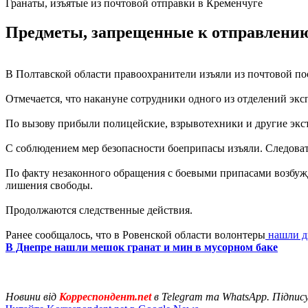
Гранаты, изъятые из почтовой отправки в Кременчуге
Предметы, запрещенные к отправлению,
В Полтавской области правоохранители изъяли из почтовой по
Отмечается, что накануне сотрудники одного из отделений эк
По вызову прибыли полицейские, взрывотехники и другие экс
С соблюдением мер безопасности боеприпасы изъяли. Следова
По факту незаконного обращения с боевыми припасами возбужде
лишения свободы.
Продолжаются следственные действия.
Ранее сообщалось, что в Ровенской области волонтеры
нашли дв
В Днепре нашли мешок гранат и мин в мусорном баке
Новини від
Корреспондент.net
в Telegram та WhatsApp. Підпис