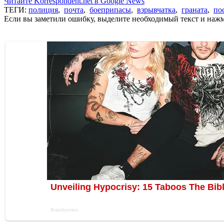
Читайте Korrespondent.net в Google News
ТЕГИ:
полиция
,
почта
,
боеприпасы
,
взрывчатка
,
граната
,
по
Если вы заметили ошибку, выделите необходимый текст и нажми