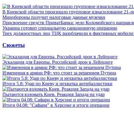
В Киевской области произошло групповое изнасилование 21-л
Минобороны получит налоговые данные мужчин
Присвоение средств ПриватБанка: дело Коломойского направле
Украина готовит специальную санкционную операцию
Трех должностных лиц ТЦК разоблачили в фиктивных мобили
Сюжеты
Эскалация для Европы. Российский дрон в Лейпциге
Изменения в армии РФ: что стоит за решением Путина
Итоги 5.8: Удар по Киеву и нехватка антибаллистики
Пытаются взломать Киев. Реакция Запада на удар
Итоги 04.08: "Сафари" в Херсоне и итоги операции