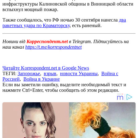
инфраструктуры Калиновской общины в Винницкой области
вспыхнул мощный пожар.
Также сообщалось, что РФ ночью 30 сентября нанесла
два
ракетных удара по Краматорску
, есть раненый.
Новини від
Корреспондент.net
в Telegram. Підписуйтесь на
наш канал
https://t.me/korrespondentnet
Читайте Korrespondent.net в Google News
ТЕГИ:
Запорожье
,
взрыв
,
новости Украины
,
Война с
Россией
,
Война в Украине
Если вы заметили ошибку, выделите необходимый текст и
нажмите Ctrl+Enter, чтобы сообщить об этом редакции.