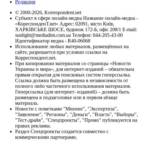
Редакция
© 2000-2026, Korrespondent.net
Субъект в сфере онлайн-медиа Название онлайн-медиа -
«КореспонденТ.net» Адрес: 02091, місто Київ,
ХАРКІВСЬКЕ ШОСЕ, будинок 172-Б, офіс 208/1 E-mail:
sunlight@mediadim.com.ua
Телефон: 044-205-43-00
Идентификатор медиа - R40-06068
Использование любых материалов, размещённых на
сайте, разрешается при условии ссылки на
Корреспондент.net.
При копировании материалов со страницы «Новости
Украины и мира», для интернет-изданий – обязательна
прямая открытая для поисковых систем гиперссылка.
Ссылка должна быть размещена в независимости от
полного либо частичного использования материалов.
Гиперссылка (для интернет- изданий) – должна быть
размещена в подзаголовке или в первом абзаце
материала.
Новости с пометками "Мнение", "Экспертиза",
"Заявление", "Регионы", "Деньги", "Власть", "Выборы",
"Тест-драйв", "Спецпроекты", "Промо" публикуются на
правах рекламы.
Раздел Спецпроекты создается совместно с
коммерческими партнерами.