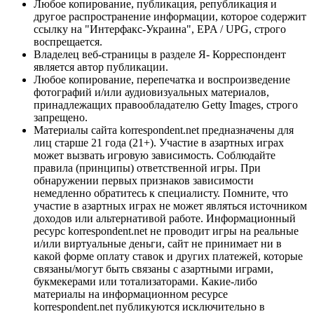
Любое копирование, публикация, републикация и
другое распространение информации, которое содержит
ссылку на "Интерфакс-Украина", EPA / UPG, строго
воспрещается.
Владелец веб-страницы в разделе Я- Корреспондент
является автор публикации.
Любое копирование, перепечатка и воспроизведение
фотографий и/или аудиовизуальных материалов,
принадлежащих правообладателю Getty Images, строго
запрещено.
Материалы сайта korrespondent.net предназначены для
лиц старше 21 года (21+). Участие в азартных играх
может вызвать игровую зависимость. Соблюдайте
правила (принципы) ответственной игры. При
обнаружении первых признаков зависимости
немедленно обратитесь к специалисту. Помните, что
участие в азартных играх не может являться источником
доходов или альтернативой работе. Информационный
ресурс korrespondent.net не проводит игры на реальные
и/или виртуальные деньги, сайт не принимает ни в
какой форме оплату ставок и других платежей, которые
связаны/могут быть связаны с азартными играми,
букмекерами или тотализаторами. Какие-либо
материалы на информационном ресурсе
korrespondent.net публикуются исключительно в