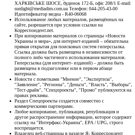
ХАРКІВСЬКЕ ШОСЕ, будинок 172-Б, офіс 208/1 E-mail:
sunlight@mediadim.com.ua
Телефон: 044-205-43-00
Идентификатор медиа - R40-06068
Использование любых материалов, размещённых на
сайте, разрешается при условии ссылки на
Корреспондент.net.
При копировании материалов со страницы «Новости
Украины и мира», для интернет-изданий – обязательна
прямая открытая для поисковых систем гиперссылка.
Ссылка должна быть размещена в независимости от
полного либо частичного использования материалов.
Гиперссылка (для интернет- изданий) – должна быть
размещена в подзаголовке или в первом абзаце
материала.
Новости с пометками "Мнение", "Экспертиза",
"Заявление", "Регионы", "Деньги", "Власть", "Выборы",
"Тест-драйв", "Спецпроекты", "Промо" публикуются на
правах рекламы.
Раздел Спецпроекты создается совместно с
коммерческими партнерами.
Любое копирование, публикация, републикация и
другое распространение информации, которое содержит
ссылку на "Интерфакс-Украина", EPA / UPG, строго
воспрещается.
Владелец веб-страницы в разделе Я- Корреспондент