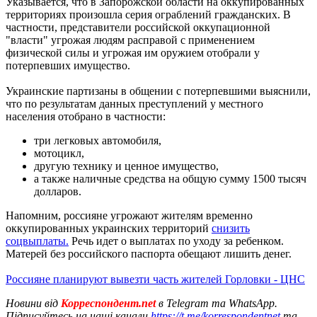
Указывается, что в Запорожской области на оккупированных
территориях произошла серия ограблений гражданских. В
частности, представители российской оккупационной
"власти" угрожая людям расправой с применением
физической силы и угрожая им оружием отобрали у
потерпевших имущество.
Украинские партизаны в общении с потерпевшими выяснили,
что по результатам данных преступлений у местного
населения отобрано в частности:
три легковых автомобиля,
мотоцикл,
другую технику и ценное имущество,
а также наличные средства на общую сумму 1500 тысяч
долларов.
Напомним, россияне угрожают жителям временно
оккупированных украинских территорий
снизить
соцвыплаты.
Речь идет о выплатах по уходу за ребенком.
Матерей без российского паспорта обещают лишить денег.
Россияне планируют вывезти часть жителей Горловки - ЦНС
Новини від
Корреспондент.net
в Telegram та WhatsApp.
Підписуйтесь на наші канали
https://t.me/korrespondentnet
та