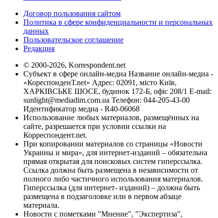
Договор пользования сайтом
Политика в сфере конфиденциальности и персональных
данных
Пользовательское соглашение
Редакция
© 2000-2026, Korrespondent.net
Субъект в сфере онлайн-медиа Название онлайн-медиа -
«КореспонденТ.net» Адрес: 02091, місто Київ,
ХАРКІВСЬКЕ ШОСЕ, будинок 172-Б, офіс 208/1 E-mail:
sunlight@mediadim.com.ua
Телефон: 044-205-43-00
Идентификатор медиа - R40-06068
Использование любых материалов, размещённых на
сайте, разрешается при условии ссылки на
Корреспондент.net.
При копировании материалов со страницы «Новости
Украины и мира», для интернет-изданий – обязательна
прямая открытая для поисковых систем гиперссылка.
Ссылка должна быть размещена в независимости от
полного либо частичного использования материалов.
Гиперссылка (для интернет- изданий) – должна быть
размещена в подзаголовке или в первом абзаце
материала.
Новости с пометками "Мнение", "Экспертиза",