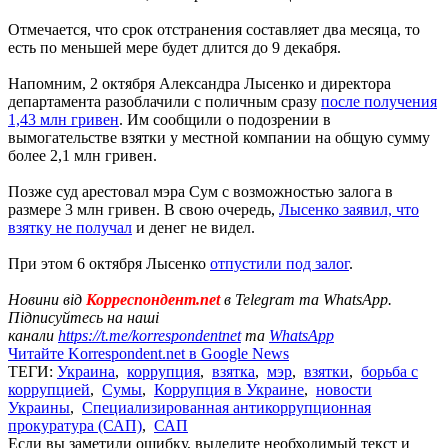
Отмечается, что срок отстранения составляет два месяца, то
есть по меньшей мере будет длится до 9 декабря.
Напомним, 2 октября Александра Лысенко и директора
департамента разоблачили с поличным сразу
после получения
1,43 млн гривен
. Им сообщили о подозрении в
вымогательстве взятки у местной компании на общую сумму
более 2,1 млн гривен.
Позже суд арестовал мэра Сум с возможностью залога в
размере 3 млн гривен. В свою очередь,
Лысенко заявил, что
взятку не получал
и денег не видел.
При этом 6 октября Лысенко
отпустили под залог
.
Новини від
Корреспондент.net
в Telegram та WhatsApp.
Підписуйтесь на наші
канали
https://t.me/korrespondentnet
та
WhatsApp
Читайте Korrespondent.net в Google News
ТЕГИ:
Украина
,
коррупция
,
взятка
,
мэр
,
взятки
,
борьба с
коррупцией
,
Сумы
,
Коррупция в Украине
,
новости
Украины
,
Специализированная антикоррупционная
прокуратура (САП)
,
САП
Если вы заметили ошибку, выделите необходимый текст и