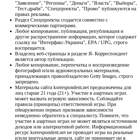
"Заявление", "Регионы", "Деньги", "Власть", "Выборы",
"Тест-драйв", "Спецпроекты", "Промо" публикуются на
правах рекламы.
Раздел Спецпроекты создается совместно с
коммерческими партнерами.
Любое копирование, публикация, републикация и
другое распространение информации, которое содержит
ссылку на "Интерфакс-Украина", EPA / UPG, строго
воспрещается.
Владелец веб-страницы в разделе Я- Корреспондент
является автор публикации.
Любое копирование, перепечатка и воспроизведение
фотографий и/или аудиовизуальных материалов,
принадлежащих правообладателю Getty Images, строго
запрещено.
Материалы сайта korrespondent.net предназначены для
лиц старше 21 года (21+). Участие в азартных играх
может вызвать игровую зависимость. Соблюдайте
правила (принципы) ответственной игры. При
обнаружении первых признаков зависимости
немедленно обратитесь к специалисту. Помните, что
участие в азартных играх не может являться источником
доходов или альтернативой работе. Информационный
ресурс korrespondent.net не проводит игры на реальные
и/или виртуальные деньги, сайт не принимает ни в