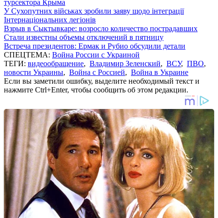
турсектора Крыма
У Сухопутних військах зробили заяву щодо інтеграції
Інтернаціональних легіонів
Взрыв в Сыктывкаре: возросло количество пострадавших
Стали известны объемы отключений в пятницу
Встреча президентов: Ермак и Рубио обсудили детали
СПЕЦТЕМА:
Война России с Украиной
ТЕГИ:
видеообращение
,
Владимир Зеленский
,
ВСУ
,
ПВО
,
новости Украины
,
Война с Россией
,
Война в Украине
Если вы заметили ошибку, выделите необходимый текст и
нажмите Ctrl+Enter, чтобы сообщить об этом редакции.