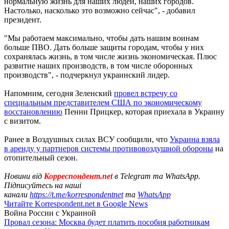
нормальную жизнь для наших людей, наших городов.
Настолько, насколько это возможно сейчас", - добавил
президент.
"Мы работаем максимально, чтобы дать нашим воинам
больше ПВО. Дать больше защиты городам, чтобы у них
сохранялась жизнь, в том числе жизнь экономическая. Плюс
развитие наших производств, в том числе оборонных
производств", - подчеркнул украинский лидер.
Напомним, сегодня Зеленский
провел встречу со
специальным представителем США по экономическому
восстановлению
Пенни Прицкер, которая приехала в Украину
с визитом.
Ранее в Воздушных силах ВСУ сообщили, что
Украина взяла
в аренду у партнеров системы противовоздушной обороны
на
отопительный сезон.
Новини від
Корреспондент.net
в Telegram та WhatsApp.
Підписуйтесь на наші
канали
https://t.me/korrespondentnet
та
WhatsApp
Читайте Korrespondent.net в Google News
Война России с Украиной
Провал сезона: Москва будет платить пособия работникам