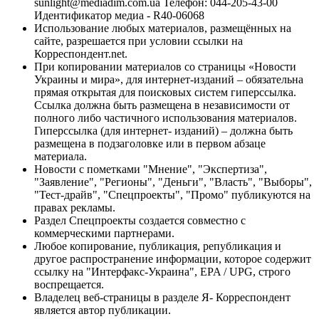
sunlight@mediadim.com.ua
Телефон: 044-205-43-00
Идентификатор медиа - R40-06068
Использование любых материалов, размещённых на
сайте, разрешается при условии ссылки на
Корреспондент.net.
При копировании материалов со страницы «Новости
Украины и мира», для интернет-изданий – обязательна
прямая открытая для поисковых систем гиперссылка.
Ссылка должна быть размещена в независимости от
полного либо частичного использования материалов.
Гиперссылка (для интернет- изданий) – должна быть
размещена в подзаголовке или в первом абзаце
материала.
Новости с пометками "Мнение", "Экспертиза",
"Заявление", "Регионы", "Деньги", "Власть", "Выборы",
"Тест-драйв", "Спецпроекты", "Промо" публикуются на
правах рекламы.
Раздел Спецпроекты создается совместно с
коммерческими партнерами.
Любое копирование, публикация, републикация и
другое распространение информации, которое содержит
ссылку на "Интерфакс-Украина", EPA / UPG, строго
воспрещается.
Владелец веб-страницы в разделе Я- Корреспондент
является автор публикации.