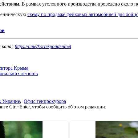
йствиям. В рамках уголовного производства проведено около п
ошенническую
схему по продаже фейковых автомобилей для бойц
ов
ш канал
https://t.me/korrespondentnet
сектора Крыма
іональних легіонів
в Украине
,
Офис генпрокурора
те Ctrl+Enter, чтобы сообщить об этом редакции.