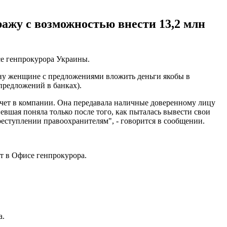
ажу с возможностью внести 13,2 млн
е генпрокурора Украины.
ону женщине с предложениями вложить деньги якобы в
редложений в банках).
счет в компании. Она передавала наличные доверенному лицу
евшая поняла только после того, как пыталась вывести свои
преступлении правоохранителям", - говорится в сообщении.
ют в Офисе генпрокурора.
а.