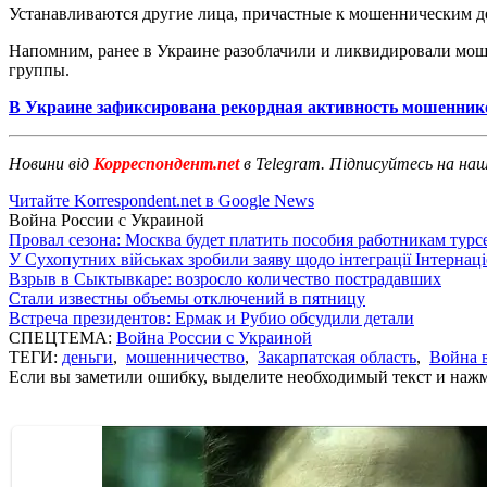
Устанавливаются другие лица, причастные к мошенническим де
Напомним, ранее в Украине разоблачили и ликвидировали м
группы.
В Украине зафиксирована рекордная активность мошенник
Новини від
Корреспондент.net
в Telegram. Підписуйтесь на на
Читайте Korrespondent.net в Google News
Война России с Украиной
Провал сезона: Москва будет платить пособия работникам тур
У Сухопутних військах зробили заяву щодо інтеграції Інтернац
Взрыв в Сыктывкаре: возросло количество пострадавших
Стали известны объемы отключений в пятницу
Встреча президентов: Ермак и Рубио обсудили детали
СПЕЦТЕМА:
Война России с Украиной
ТЕГИ:
деньги
,
мошенничество
,
Закарпатская область
,
Война 
Если вы заметили ошибку, выделите необходимый текст и нажми