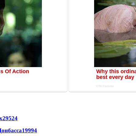
х
29524
Донбасса
19994