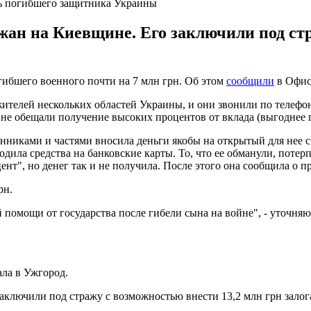
ь погибшего защитника Украины
ан на Киевщине. Его заключили под стр
гибшего военного почти на 7 млн грн. Об этом
сообщили
в Офис
жителей нескольких областей Украины, и они звонили по телеф
 обещали получение высоких процентов от вклада (выгоднее п
нниками и частями вносила деньги якобы на открытый для нее 
ила средства на банковские карты. То, что ее обманули, потерп
ент", но денег так и не получила. После этого она сообщила о 
рн.
 помощи от государства после гибели сына на войне", - уточня
ала в Ужгород.
ключили под стражу с возможностью внести 13,2 млн грн залог