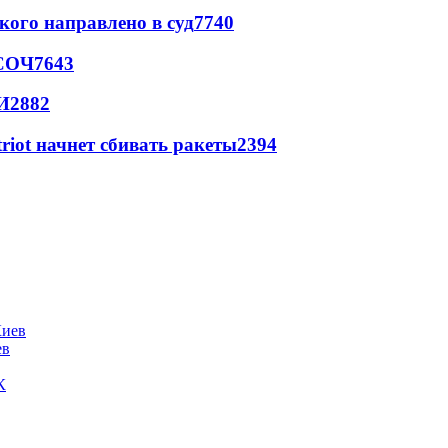
кого направлено в суд
7740
 СОЧ
7643
И
2882
triot начнет сбивать ракеты
2394
ев
К