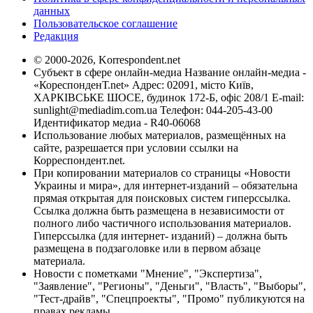
данных
Пользовательское соглашение
Редакция
© 2000-2026, Korrespondent.net
Субъект в сфере онлайн-медиа Название онлайн-медиа -
«КореспонденТ.net» Адрес: 02091, місто Київ,
ХАРКІВСЬКЕ ШОСЕ, будинок 172-Б, офіс 208/1 E-mail:
sunlight@mediadim.com.ua
Телефон: 044-205-43-00
Идентификатор медиа - R40-06068
Использование любых материалов, размещённых на
сайте, разрешается при условии ссылки на
Корреспондент.net.
При копировании материалов со страницы «Новости
Украины и мира», для интернет-изданий – обязательна
прямая открытая для поисковых систем гиперссылка.
Ссылка должна быть размещена в независимости от
полного либо частичного использования материалов.
Гиперссылка (для интернет- изданий) – должна быть
размещена в подзаголовке или в первом абзаце
материала.
Новости с пометками "Мнение", "Экспертиза",
"Заявление", "Регионы", "Деньги", "Власть", "Выборы",
"Тест-драйв", "Спецпроекты", "Промо" публикуются на
правах рекламы.