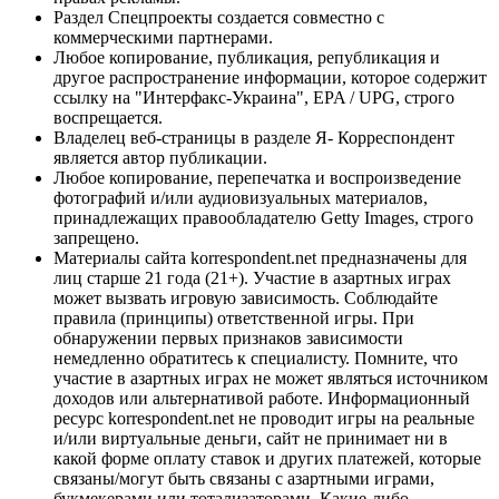
Раздел Спецпроекты создается совместно с
коммерческими партнерами.
Любое копирование, публикация, републикация и
другое распространение информации, которое содержит
ссылку на "Интерфакс-Украина", EPA / UPG, строго
воспрещается.
Владелец веб-страницы в разделе Я- Корреспондент
является автор публикации.
Любое копирование, перепечатка и воспроизведение
фотографий и/или аудиовизуальных материалов,
принадлежащих правообладателю Getty Images, строго
запрещено.
Материалы сайта korrespondent.net предназначены для
лиц старше 21 года (21+). Участие в азартных играх
может вызвать игровую зависимость. Соблюдайте
правила (принципы) ответственной игры. При
обнаружении первых признаков зависимости
немедленно обратитесь к специалисту. Помните, что
участие в азартных играх не может являться источником
доходов или альтернативой работе. Информационный
ресурс korrespondent.net не проводит игры на реальные
и/или виртуальные деньги, сайт не принимает ни в
какой форме оплату ставок и других платежей, которые
связаны/могут быть связаны с азартными играми,
букмекерами или тотализаторами. Какие-либо