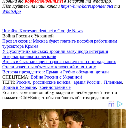
Новини від
Корреспондент.net
в Telegram та WhatsApp.
Підписуйтесь на наші канали
https://t.me/korrespondentnet
та
WhatsApp
Читайте Korrespondent.net в Google News
Война России с Украиной
Провал сезона: Москва будет платить пособия работникам
турсектора Крыма
У Сухопутних військах зробили заяву щодо інтеграції
Інтернаціональних легіонів
Взрыв в Сыктывкаре: возросло количество пострадавших
Стали известны объемы отключений в пятницу
Встреча президентов: Ермак и Рубио обсудили детали
СПЕЦТЕМА:
Война России с Украиной
ТЕГИ:
Россия
,
российские войска
,
армия России
,
Пленные
,
Война в Украине
,
военнопленные
Если вы заметили ошибку, выделите необходимый текст и
нажмите Ctrl+Enter, чтобы сообщить об этом редакции.