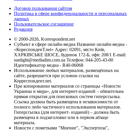
Договор пользования сайтом
Политика в сфере конфиденциальности и персональных
данных
Пользовательское соглашение
Редакция
© 2000-2026, Korrespondent.net
Субъект в сфере онлайн-медиа Название онлайн-медиа -
«КореспонденТ.net» Адрес: 02091, місто Київ,
ХАРКІВСЬКЕ ШОСЕ, будинок 172-Б, офіс 208/1 E-mail:
sunlight@mediadim.com.ua
Телефон: 044-205-43-00
Идентификатор медиа - R40-06068
Использование любых материалов, размещённых на
сайте, разрешается при условии ссылки на
Корреспондент.net.
При копировании материалов со страницы «Новости
Украины и мира», для интернет-изданий – обязательна
прямая открытая для поисковых систем гиперссылка.
Ссылка должна быть размещена в независимости от
полного либо частичного использования материалов.
Гиперссылка (для интернет- изданий) – должна быть
размещена в подзаголовке или в первом абзаце
материала.
Новости с пометками "Мнение", "Экспертиза",