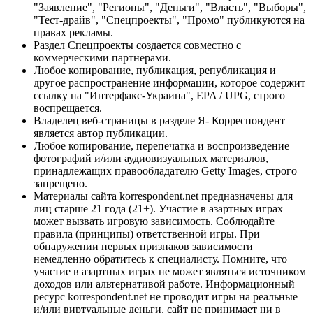
"Заявление", "Регионы", "Деньги", "Власть", "Выборы",
"Тест-драйв", "Спецпроекты", "Промо" публикуются на
правах рекламы.
Раздел Спецпроекты создается совместно с
коммерческими партнерами.
Любое копирование, публикация, републикация и
другое распространение информации, которое содержит
ссылку на "Интерфакс-Украина", EPA / UPG, строго
воспрещается.
Владелец веб-страницы в разделе Я- Корреспондент
является автор публикации.
Любое копирование, перепечатка и воспроизведение
фотографий и/или аудиовизуальных материалов,
принадлежащих правообладателю Getty Images, строго
запрещено.
Материалы сайта korrespondent.net предназначены для
лиц старше 21 года (21+). Участие в азартных играх
может вызвать игровую зависимость. Соблюдайте
правила (принципы) ответственной игры. При
обнаружении первых признаков зависимости
немедленно обратитесь к специалисту. Помните, что
участие в азартных играх не может являться источником
доходов или альтернативой работе. Информационный
ресурс korrespondent.net не проводит игры на реальные
и/или виртуальные деньги, сайт не принимает ни в