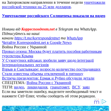
на Запорожском направлении в течение недели
уничтожили
российской техники на 25 млн долларов
.
Уничтожение российского Солнцепека показали на видео
Новини від
Корреспондент.net
в Telegram та WhatsApp.
Підписуйтесь на наші
канали
https://t.me/korrespondentnet
та
WhatsApp
Читайте Korrespondent.net в Google News
Война России с Украиной
Провал сезона: Москва будет платить пособия работникам
турсектора Крыма
У Сухопутних військах зробили заяву щодо інтеграції
Інтернаціональних легіонів
Взрыв в Сыктывкаре: возросло количество пострадавших
Стали известны объемы отключений в пятницу
Встреча президентов: Ермак и Рубио обсудили детали
СПЕЦТЕМА:
Война России с Украиной
ТЕГИ:
видео
,
ликвидация
,
гранатомет
,
ВСУ
,
заяц
Если вы заметили ошибку, выделите необходимый текст и
нажмите Ctrl+Enter, чтобы сообщить об этом редакции.