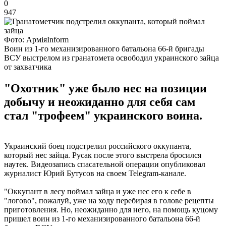
0
947
Фото: АрміяІnform
Воин из 1-го механизированного батальона 66-й бригады
ВСУ выстрелом из гранатомета освободил украинского зайца
от захватчика
"Охотник" уже было нес на позиции
добычу и неожиданно для себя сам
стал "трофеем" украинского воина.
Украинский боец подстрелил российского оккупанта,
который нес зайца. Русак после этого выстрела бросился
наутек. Видеозапись спасательной операции опубликовал
журналист Юрий Бутусов на своем Telegram-канале.
"Оккупант в лесу поймал зайца и уже нес его к себе в
"логово", пожалуй, уже на ходу перебирая в голове рецепты
приготовления. Но, неожиданно для него, на помощь куцому
пришел воин из 1-го механизированного батальона 66-й