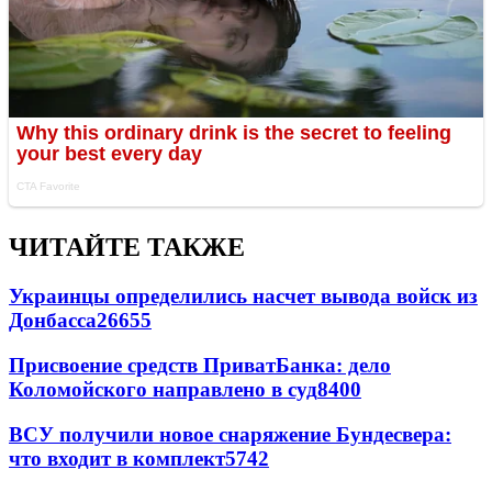
ЧИТАЙТЕ ТАКЖЕ
Украинцы определились насчет вывода войск из
Донбасса
26655
Присвоение средств ПриватБанка: дело
Коломойского направлено в суд
8400
ВСУ получили новое снаряжение Бундесвера:
что входит в комплект
5742