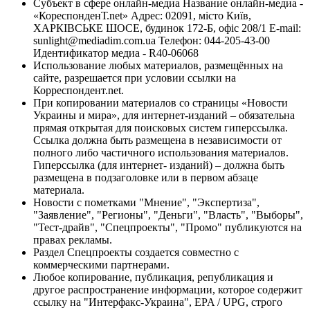
Субъект в сфере онлайн-медиа Название онлайн-медиа -
«КореспонденТ.net» Адрес: 02091, місто Київ,
ХАРКІВСЬКЕ ШОСЕ, будинок 172-Б, офіс 208/1 E-mail:
sunlight@mediadim.com.ua
Телефон: 044-205-43-00
Идентификатор медиа - R40-06068
Использование любых материалов, размещённых на
сайте, разрешается при условии ссылки на
Корреспондент.net.
При копировании материалов со страницы «Новости
Украины и мира», для интернет-изданий – обязательна
прямая открытая для поисковых систем гиперссылка.
Ссылка должна быть размещена в независимости от
полного либо частичного использования материалов.
Гиперссылка (для интернет- изданий) – должна быть
размещена в подзаголовке или в первом абзаце
материала.
Новости с пометками "Мнение", "Экспертиза",
"Заявление", "Регионы", "Деньги", "Власть", "Выборы",
"Тест-драйв", "Спецпроекты", "Промо" публикуются на
правах рекламы.
Раздел Спецпроекты создается совместно с
коммерческими партнерами.
Любое копирование, публикация, републикация и
другое распространение информации, которое содержит
ссылку на "Интерфакс-Украина", EPA / UPG, строго