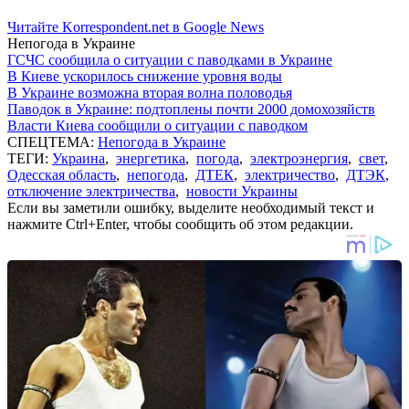
Читайте Korrespondent.net в Google News
Непогода в Украине
ГСЧС сообщила о ситуации с паводками в Украине
В Киеве ускорилось снижение уровня воды
В Украине возможна вторая волна половодья
Паводок в Украине: подтоплены почти 2000 домохозяйств
Власти Киева сообщили о ситуации с паводком
СПЕЦТЕМА:
Непогода в Украине
ТЕГИ:
Украина
,
энергетика
,
погода
,
электроэнергия
,
свет
,
Одесская область
,
непогода
,
ДТЕК
,
электричество
,
ДТЭК
,
отключение электричества
,
новости Украины
Если вы заметили ошибку, выделите необходимый текст и
нажмите Ctrl+Enter, чтобы сообщить об этом редакции.