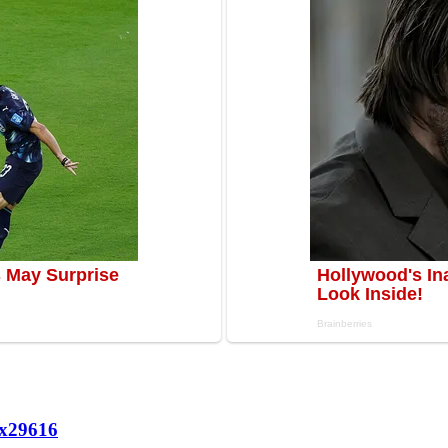
х
29616