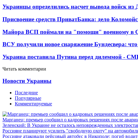
Украинцы определились насчет вывода войск из 
Присвоение средств ПриватБанка: дело Коломойс
Майора ВСП поймали на "помощи" военному в
ВСУ получили новое снаряжение Бундесвера: что
Украина поставила Путина перед дилеммой - СМ
Читать комментарии
Новости Украины
Последние
Популярные
Комментируемые
Марганец: премьер сообщил о кадровых решениях после авари
Зеленский: В Украине не осталось неповрежденных электрост
Россияне планируют усилить "свободную охоту" на автомобил
Россияне атаковали рейсовый автобус в Никополе: погиб водит