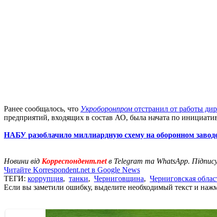
Ранее сообщалось, что
Укроборонпром
отстранил от работы ди
предприятий, входящих в состав АО, была начата по инициати
НАБУ разоблачило миллиардную схему на оборонном завод
Новини від
Корреспондент.net
в Telegram та WhatsApp. Підпис
Читайте Korrespondent.net в Google News
ТЕГИ:
коррупция
,
танки
,
Черниговщина
,
Черниговская облас
Если вы заметили ошибку, выделите необходимый текст и нажми