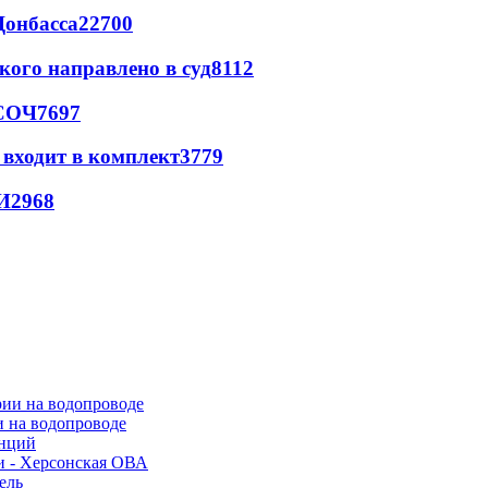
Донбасса
22700
кого направлено в суд
8112
 СОЧ
7697
 входит в комплект
3779
И
2968
и на водопроводе
анций
и - Херсонская ОВА
ель