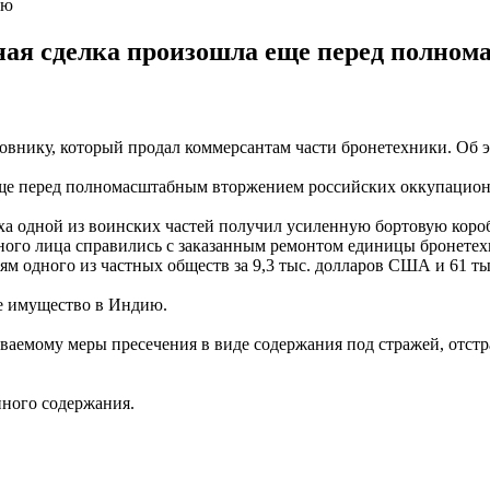
ию
нная сделка произошла еще перед полно
овнику, который продал коммерсантам части бронетехники. Об 
 еще перед полномасштабным вторжением российских оккупацион
ха одной из воинских частей получил усиленную бортовую короб
ного лица справились с заказанным ремонтом единицы бронетех
ям одного из частных обществ за 9,3 тыс. долларов США и 61 тыс
ое имущество в Индию.
аемому меры пресечения в виде содержания под стражей, отстра
нного содержания.