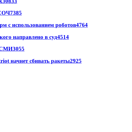
х
30833
 СОЧ
7385
рм с использованием роботов
4764
кого направлено в суд
4514
- СМИ
3055
triot начнет сбивать ракеты
2925