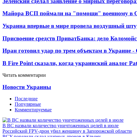
Зеленский сделал заявление о мирных переговора
Майора ВСП поймали на "помощи" военному в
Украина впервые в мире провела воздушный шту
Присвоение средств ПриватБанка: дело Коломойс
Иран готовил удар по трем объектам в Украине 
В Fire Point сказали, когда украинский аналог Pa
Читать комментарии
Новости Украины
Последние
Популярные
Комментируемые
В ВС назвали количество уничтоженных целей в июле
Российский FPV-дрон убил женщину в Запорожской области
ВСУ поразили склад ударных дронов в Крыму