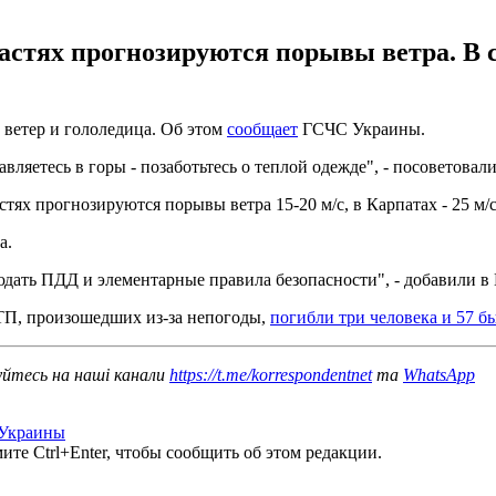
астях прогнозируются порывы ветра. В с
 ветер и гололедица. Об этом
сообщает
ГСЧС Украины.
вляетесь в горы - позаботьтесь о теплой одежде", - посоветовали
тях прогнозируются порывы ветра 15-20 м/с, в Карпатах - 25 м/с
а.
дать ПДД и элементарные правила безопасности", - добавили в
 ДТП, произошедших из-за непогоды,
погибли три человека и 57 
уйтесь на наші канали
https://t.me/korrespondentnet
та
WhatsApp
 Украины
те Ctrl+Enter, чтобы сообщить об этом редакции.