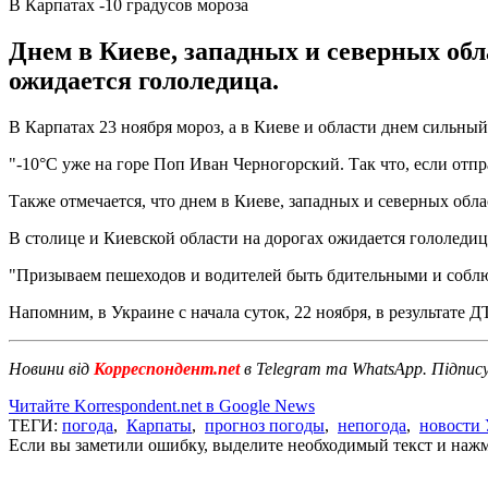
В Карпатах -10 градусов мороза
Днем в Киеве, западных и северных обл
ожидается гололедица.
В Карпатах 23 ноября мороз, а в Киеве и области днем сильный
"-10°С уже на горе Поп Иван Черногорский. Так что, если отпра
Также отмечается, что днем в Киеве, западных и северных облас
В столице и Киевской области на дорогах ожидается гололедиц
"Призываем пешеходов и водителей быть бдительными и соблю
Напомним, в Украине с начала суток, 22 ноября, в результате
Новини від
Корреспондент.net
в Telegram та WhatsApp. Підпис
Читайте Korrespondent.net в Google News
ТЕГИ:
погода
,
Карпаты
,
прогноз погоды
,
непогода
,
новости
Если вы заметили ошибку, выделите необходимый текст и нажми