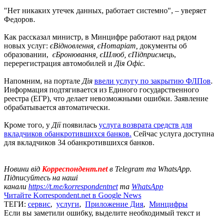
"Нет никаких утечек данных, работает системно", – уверяет
Федоров.
Как рассказал министр, в Минцифре работают над рядом
новых услуг:
єВідновлення, єНотаріат,
документы об
образовании,
єБронювання, єШлюб, єПідприємець
,
перерегистрация автомобилей и
Дія Офіс.
Напомним, на портале
Дія
ввели услугу по закрытию ФЛПов
.
Информация подтягивается из Единого государственного
реестра (ЕГР), что делает невозможными ошибки. Заявление
обрабатывается автоматически.
Кроме того, у
Дії
появилась
услуга возврата средств для
вкладчиков обанкротившихся банков.
Сейчас услуга доступна
для вкладчиков 34 обанкротившихся банков.
Новини від
Корреспондент.net
в Telegram та WhatsApp.
Підписуйтесь на наші
канали
https://t.me/korrespondentnet
та
WhatsApp
Читайте Korrespondent.net в Google News
ТЕГИ:
сервис
,
услуги
,
Приложение Дия
,
Минцифры
Если вы заметили ошибку, выделите необходимый текст и