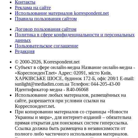
Контакты
Реклама на сайте
Использование материалов korrespondent.net
Правила пользования сайтом
Договор пользования сайтом
Политика в сфере конфиденциальности и персональных
данных
Пользовательское соглашение
Редакция
© 2000-2026, Korrespondent.net
Субъект в сфере онлайн-медиа Название онлайн-медиа -
«КореспонденТ.net» Адрес: 02091, місто Київ,
ХАРКІВСЬКЕ ШОСЕ, будинок 172-Б, офіс 208/1 E-mail:
sunlight@mediadim.com.ua
Телефон: 044-205-43-00
Идентификатор медиа - R40-06068
Использование любых материалов, размещённых на
сайте, разрешается при условии ссылки на
Корреспондент.net.
При копировании материалов со страницы «Новости
Украины и мира», для интернет-изданий – обязательна
прямая открытая для поисковых систем гиперссылка.
Ссылка должна быть размещена в независимости от
полного либо частичного использования материалов.