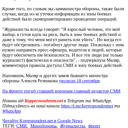
Кроме того, по словам экс-замминистра обороны, также были
случаи, когда из-за утечки информации из зоны боевых
действий было скомпрометировано проведение операций.
"Журналисты всегда говорят: "Я взрослый человек, это мой
выбор, я готов идти на риск, быть в зоне боевых действий и
даже к тому, что меня могут ранить или убить". Но когда его
будут обстреливать - погибнут другие люди. Поскольку с ним
нужно направить пресс-офицера, водителя и людей, которые
будут обеспечить им безопасность. И все эти люди (не только
журналист) фактически в опасности", - подчеркнула Маляр,
комментируя правила доступа СМИ в зону боевых действий.
Напомним, Маляр и других замов бывшего министра
обороны Алексея Резникова
уволили 18 сентября
.
На фронте погиб ставший военным главный редактор СМИ
Новини від
Корреспондент.net
в Telegram та WhatsApp.
Підписуйтесь на наші канали
https://t.me/korrespondentnet
та
WhatsApp
Читайте Korrespondent.net в Google News
ТЕГИ:
СМИ
,
Минобороны
,
Журналисты
,
фронт