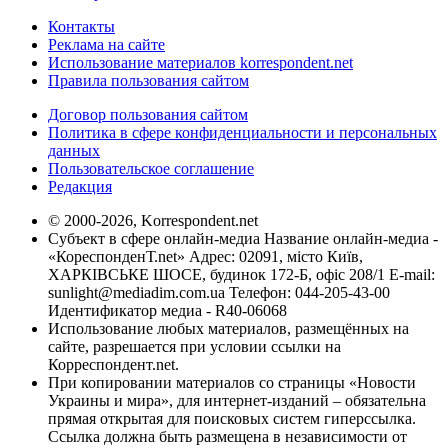
Контакты
Реклама на сайте
Использование материалов korrespondent.net
Правила пользования сайтом
Договор пользования сайтом
Политика в сфере конфиденциальности и персональных
данных
Пользовательское соглашение
Редакция
© 2000-2026, Korrespondent.net
Субъект в сфере онлайн-медиа Название онлайн-медиа -
«КореспонденТ.net» Адрес: 02091, місто Київ,
ХАРКІВСЬКЕ ШОСЕ, будинок 172-Б, офіс 208/1 E-mail:
sunlight@mediadim.com.ua
Телефон: 044-205-43-00
Идентификатор медиа - R40-06068
Использование любых материалов, размещённых на
сайте, разрешается при условии ссылки на
Корреспондент.net.
При копировании материалов со страницы «Новости
Украины и мира», для интернет-изданий – обязательна
прямая открытая для поисковых систем гиперссылка.
Ссылка должна быть размещена в независимости от