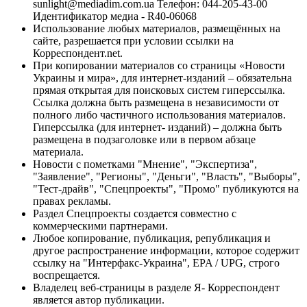
sunlight@mediadim.com.ua
Телефон: 044-205-43-00
Идентификатор медиа - R40-06068
Использование любых материалов, размещённых на
сайте, разрешается при условии ссылки на
Корреспондент.net.
При копировании материалов со страницы «Новости
Украины и мира», для интернет-изданий – обязательна
прямая открытая для поисковых систем гиперссылка.
Ссылка должна быть размещена в независимости от
полного либо частичного использования материалов.
Гиперссылка (для интернет- изданий) – должна быть
размещена в подзаголовке или в первом абзаце
материала.
Новости с пометками "Мнение", "Экспертиза",
"Заявление", "Регионы", "Деньги", "Власть", "Выборы",
"Тест-драйв", "Спецпроекты", "Промо" публикуются на
правах рекламы.
Раздел Спецпроекты создается совместно с
коммерческими партнерами.
Любое копирование, публикация, републикация и
другое распространение информации, которое содержит
ссылку на "Интерфакс-Украина", EPA / UPG, строго
воспрещается.
Владелец веб-страницы в разделе Я- Корреспондент
является автор публикации.