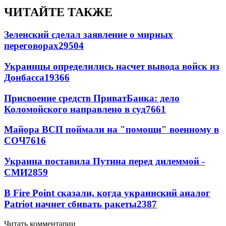
ЧИТАЙТЕ ТАКЖЕ
Зеленский сделал заявление о мирных
переговорах
29504
Украинцы определились насчет вывода войск из
Донбасса
19366
Присвоение средств ПриватБанка: дело
Коломойского направлено в суд
7661
Майора ВСП поймали на "помощи" военному в
СОЧ
7616
Украина поставила Путина перед дилеммой -
СМИ
2859
В Fire Point сказали, когда украинский аналог
Patriot начнет сбивать ракеты
2387
Читать комментарии