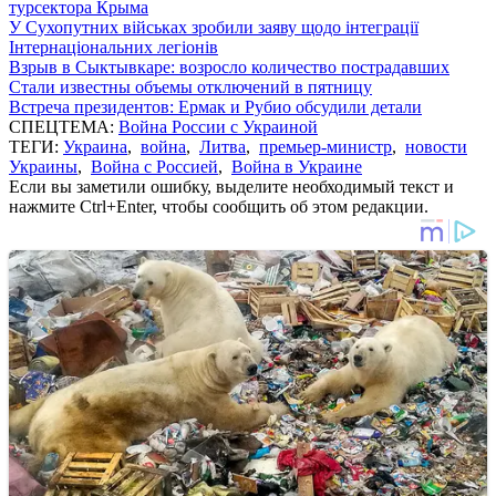
турсектора Крыма
У Сухопутних військах зробили заяву щодо інтеграції
Інтернаціональних легіонів
Взрыв в Сыктывкаре: возросло количество пострадавших
Стали известны объемы отключений в пятницу
Встреча президентов: Ермак и Рубио обсудили детали
СПЕЦТЕМА:
Война России с Украиной
ТЕГИ:
Украина
,
война
,
Литва
,
премьер-министр
,
новости
Украины
,
Война с Россией
,
Война в Украине
Если вы заметили ошибку, выделите необходимый текст и
нажмите Ctrl+Enter, чтобы сообщить об этом редакции.