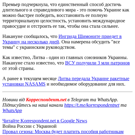
Премьер подчеркнула, что единственный способ достичь
длительного и справедливого мира - это помочь Украине как
можно быстрее победить, восстановить ее полную
территориальную целостность, установить международное
правосудие и отстроить ее так, чтобы она стала сильнее.
Накануне сообщалось, что
Ингрида Шимоните приедет в
Украину на несколько дней
. Она намерена обсудить "все
темы" с украинским руководством.
Как известно, Литва - один из главных союзников Украины.
Накануне стало известно, что
ВСУ получили 3 млн патронов
от этой страны.
А ранее в текущем месяце
Литва передала Украине ракетные
установки NASAMS
и необходимое оборудование для них.
Новини від
Корреспондент.net
в Telegram та WhatsApp.
Підписуйтесь на наші канали
https://t.me/korrespondentnet
та
WhatsApp
Читайте Korrespondent.net в Google News
Война России с Украиной
Провал сезона: Москва будет платить пособия работникам