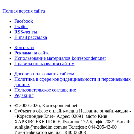
Полная версия сайта
Facebook
Twitter
RSS-ленты
E-mail рассылка
Контакты
Реклама на сайте
Использование материалов korrespondent.net
Правила пользования сайтом
Договор пользования сайтом
Политика в сфере конфиденциальности и персональных
данных
Пользовательское соглашение
Редакция
© 2000-2026, Korrespondent.net
Субъект в сфере онлайн-медиа Название онлайн-медиа -
«КореспонденТ.net» Адрес: 02091, місто Київ,
ХАРКІВСЬКЕ ШОСЕ, будинок 172-Б, офіс 208/1 E-mail:
sunlight@mediadim.com.ua
Телефон: 044-205-43-00
Идентификатор медиа - R40-06068