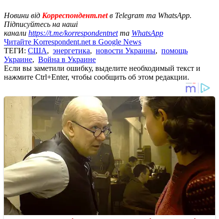
Новини від
Корреспондент.net
в Telegram та WhatsApp.
Підписуйтесь на наші
канали
https://t.me/korrespondentnet
та
WhatsApp
Читайте Korrespondent.net в Google News
ТЕГИ:
США
,
энергетика
,
новости Украины
,
помощь
Украине
,
Война в Украине
Если вы заметили ошибку, выделите необходимый текст и
нажмите Ctrl+Enter, чтобы сообщить об этом редакции.